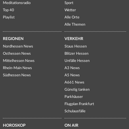
Meditationsradio
Sport
Top 40
Wetter
Playlist
Alle Orte
Alle Themen
REGIONEN
VERKEHR
Nordhessen News
Staus Hessen
Osthessen News
Blitzer Hessen
Mittelhessen News
Unfälle Hessen
Rhein-Main News
A3 News
Südhessen News
A5 News
A661 News
Günstig tanken
Parkhäuser
Flugplan Frankfurt
Schulausfälle
HOROSKOP
ON AIR