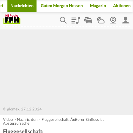
et
Nachrichten
Guten Morgen Hessen
Magazin
Aktionen
Playlist
Staupilot
Wetter
Webcam
Mein
© glomex, 27.12.2024
Video
>
Nachrichten
>
Fluggesellschaft: Äußerer Einfluss ist
Absturzursache
Fluggesellschaft: