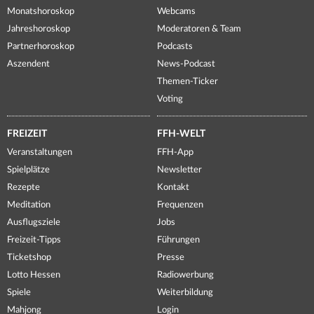
Monatshoroskop
Webcams
Jahreshoroskop
Moderatoren & Team
Partnerhoroskop
Podcasts
Aszendent
News-Podcast
Themen-Ticker
Voting
FREIZEIT
FFH-WELT
Veranstaltungen
FFH-App
Spielplätze
Newsletter
Rezepte
Kontakt
Meditation
Frequenzen
Ausflugsziele
Jobs
Freizeit-Tipps
Führungen
Ticketshop
Presse
Lotto Hessen
Radiowerbung
Spiele
Weiterbildung
Mahjong
Login