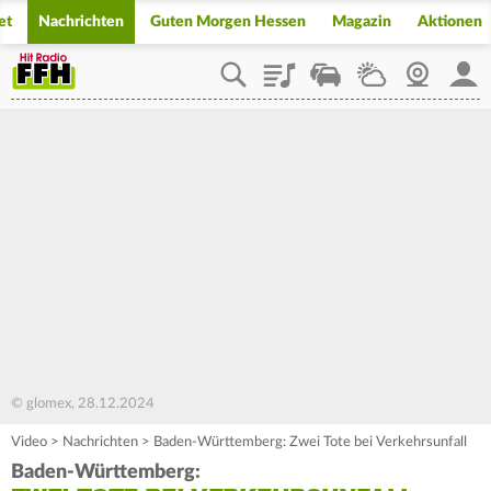
et
Nachrichten
Guten Morgen Hessen
Magazin
Aktionen
Playlist
Staupilot
Wetter
Webcam
Mein
© glomex, 28.12.2024
Video
>
Nachrichten
>
Baden-Württemberg: Zwei Tote bei Verkehrsunfall
Baden-Württemberg: