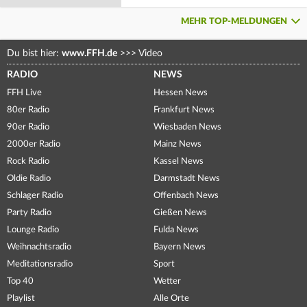
MEHR TOP-MELDUNGEN
Du bist hier:
www.FFH.de
>>>
Video
RADIO
NEWS
FFH Live
Hessen News
80er Radio
Frankfurt News
90er Radio
Wiesbaden News
2000er Radio
Mainz News
Rock Radio
Kassel News
Oldie Radio
Darmstadt News
Schlager Radio
Offenbach News
Party Radio
Gießen News
Lounge Radio
Fulda News
Weihnachtsradio
Bayern News
Meditationsradio
Sport
Top 40
Wetter
Playlist
Alle Orte