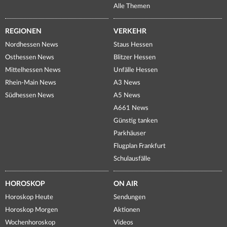
Alle Themen
REGIONEN
VERKEHR
Nordhessen News
Staus Hessen
Osthessen News
Blitzer Hessen
Mittelhessen News
Unfälle Hessen
Rhein-Main News
A3 News
Südhessen News
A5 News
A661 News
Günstig tanken
Parkhäuser
Flugplan Frankfurt
Schulausfälle
HOROSKOP
ON AIR
Horoskop Heute
Sendungen
Horoskop Morgen
Aktionen
Wochenhoroskop
Videos