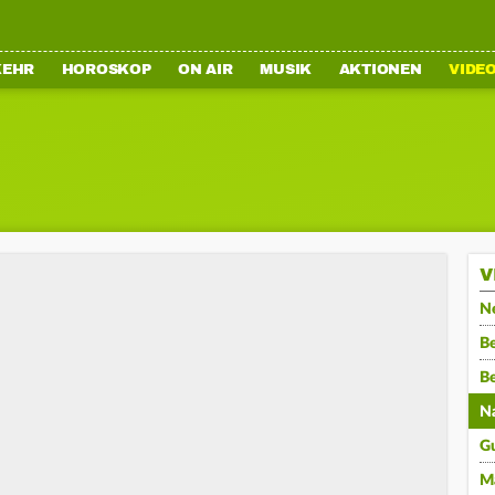
KEHR
HOROSKOP
ON AIR
MUSIK
AKTIONEN
VIDE
V
N
Be
B
N
G
M