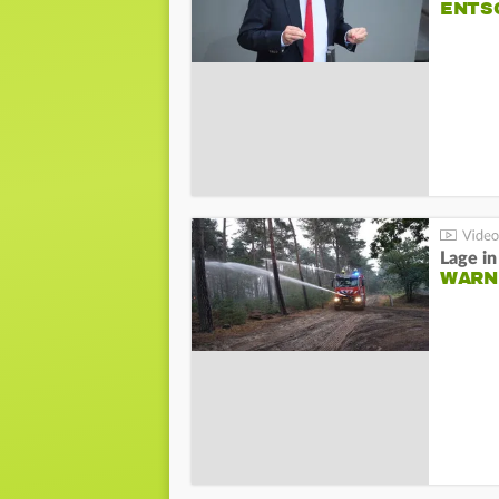
NTSC
WARN