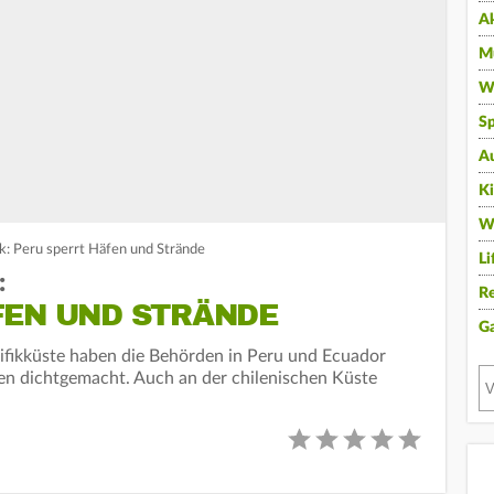
A
Mu
Wi
Sp
A
K
W
ik: Peru sperrt Häfen und Strände
Li
:
Re
FEN UND STRÄNDE
G
ifikküste haben die Behörden in Peru und Ecuador
en dichtgemacht. Auch an der chilenischen Küste