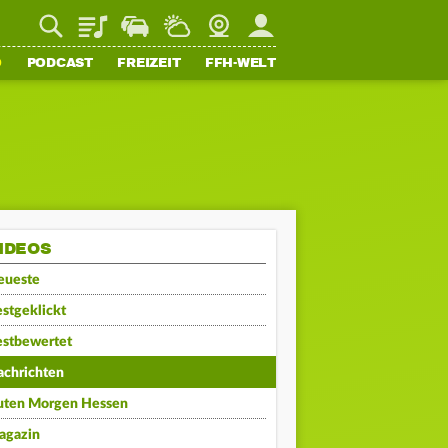
Playlist
Staupilot
Wetter
Webcam
Mein FFH
O
PODCAST
FREIZEIT
FFH-WELT
IDEOS
eueste
stgeklickt
estbewertet
achrichten
uten Morgen Hessen
agazin