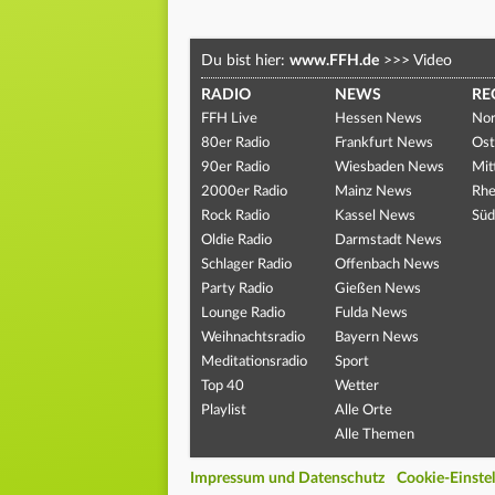
Du bist hier:
www.FFH.de
>>>
Video
RADIO
NEWS
RE
FFH Live
Hessen News
Nor
80er Radio
Frankfurt News
Ost
90er Radio
Wiesbaden News
Mit
2000er Radio
Mainz News
Rhe
Rock Radio
Kassel News
Süd
Oldie Radio
Darmstadt News
Schlager Radio
Offenbach News
Party Radio
Gießen News
Lounge Radio
Fulda News
Weihnachtsradio
Bayern News
Meditationsradio
Sport
Top 40
Wetter
Playlist
Alle Orte
Alle Themen
Impressum und Datenschutz
Cookie-Einste