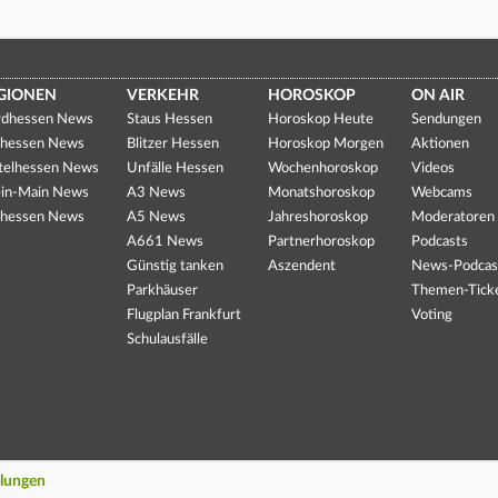
GIONEN
VERKEHR
HOROSKOP
ON AIR
dhessen News
Staus Hessen
Horoskop Heute
Sendungen
hessen News
Blitzer Hessen
Horoskop Morgen
Aktionen
telhessen News
Unfälle Hessen
Wochenhoroskop
Videos
in-Main News
A3 News
Monatshoroskop
Webcams
hessen News
A5 News
Jahreshoroskop
Moderatoren
A661 News
Partnerhoroskop
Podcasts
Günstig tanken
Aszendent
News-Podcas
Parkhäuser
Themen-Tick
Flugplan Frankfurt
Voting
Schulausfälle
llungen