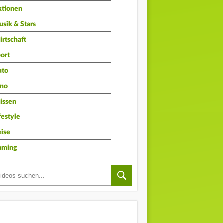
ktionen
sik & Stars
rtschaft
ort
uto
ino
issen
festyle
ise
aming