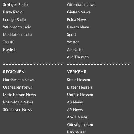
Schlager Radio
Offenbach News
Party Radio
Gießen News
Lounge Radio
Fulda News
Weihnachtsradio
Bayern News
Meditationsradio
Sport
Top 40
Wetter
Playlist
Alle Orte
Alle Themen
REGIONEN
VERKEHR
Nordhessen News
Staus Hessen
Osthessen News
Blitzer Hessen
Mittelhessen News
Unfälle Hessen
Rhein-Main News
A3 News
Südhessen News
A5 News
A661 News
Günstig tanken
Parkhäuser