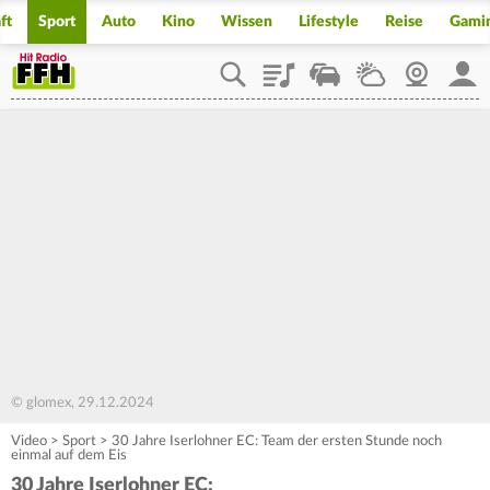
ft
Sport
Auto
Kino
Wissen
Lifestyle
Reise
Gami
Playlist
Staupilot
Wetter
Webcam
Mein
© glomex, 29.12.2024
Video
>
Sport
>
30 Jahre Iserlohner EC: Team der ersten Stunde noch
einmal auf dem Eis
30 Jahre Iserlohner EC: