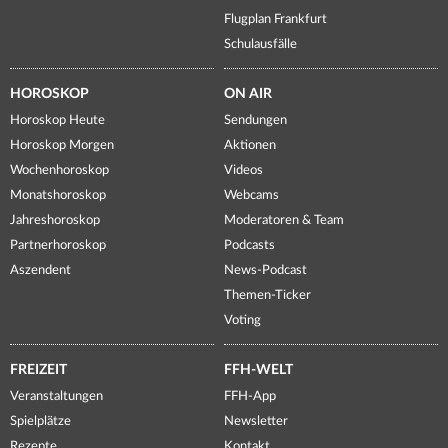
Flugplan Frankfurt
Schulausfälle
HOROSKOP
ON AIR
Horoskop Heute
Sendungen
Horoskop Morgen
Aktionen
Wochenhoroskop
Videos
Monatshoroskop
Webcams
Jahreshoroskop
Moderatoren & Team
Partnerhoroskop
Podcasts
Aszendent
News-Podcast
Themen-Ticker
Voting
FREIZEIT
FFH-WELT
Veranstaltungen
FFH-App
Spielplätze
Newsletter
Rezepte
Kontakt