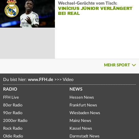
Wechsel-Gerüchte vom Tisch:
VINÍCIUS JÚNIOR VERLÄNGERT
BEI REAL
MEHR SPORT
Du bist hier:
www.FFH.de
>>>
Video
RADIO
NEWS
FFH Live
Hessen News
80er Radio
Frankfurt News
90er Radio
Wiesbaden News
2000er Radio
Mainz News
Rock Radio
Kassel News
Oldie Radio
Darmstadt News