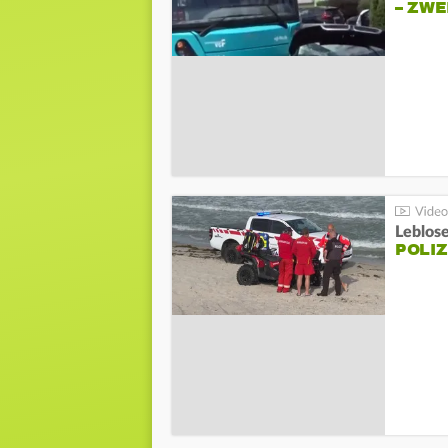
– ZW
Leblos
POLIZ