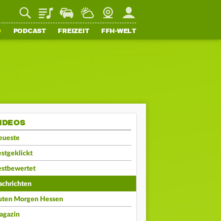
Playlist
Staupilot
Wetter
Webcam
Mein FFH
O
PODCAST
FREIZEIT
FFH-WELT
IDEOS
eueste
stgeklickt
estbewertet
achrichten
uten Morgen Hessen
agazin