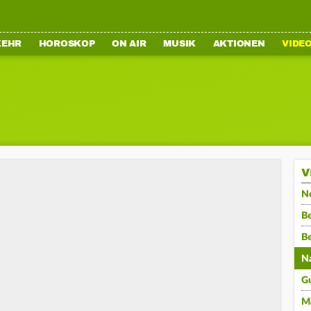
KEHR
HOROSKOP
ON AIR
MUSIK
AKTIONEN
VIDE
V
N
Be
B
N
G
M