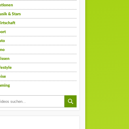
ktionen
sik & Stars
rtschaft
ort
uto
ino
issen
festyle
ise
aming