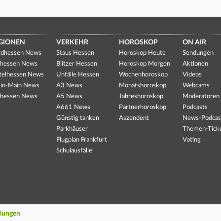
GIONEN
VERKEHR
HOROSKOP
ON AIR
dhessen News
Staus Hessen
Horoskop Heute
Sendungen
hessen News
Blitzer Hessen
Horoskop Morgen
Aktionen
telhessen News
Unfälle Hessen
Wochenhoroskop
Videos
in-Main News
A3 News
Monatshoroskop
Webcams
hessen News
A5 News
Jahreshoroskop
Moderatoren
A661 News
Partnerhoroskop
Podcasts
Günstig tanken
Aszendent
News-Podcas
Parkhäuser
Themen-Tick
Flugplan Frankfurt
Voting
Schulausfälle
llungen