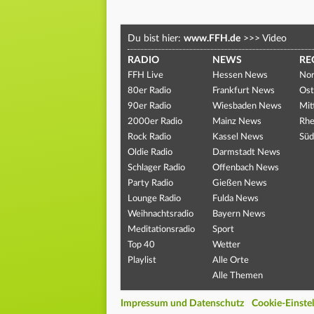
Du bist hier:
www.FFH.de
>>>
Video
RADIO
NEWS
RE
FFH Live
Hessen News
Nor
80er Radio
Frankfurt News
Ost
90er Radio
Wiesbaden News
Mit
2000er Radio
Mainz News
Rhe
Rock Radio
Kassel News
Süd
Oldie Radio
Darmstadt News
Schlager Radio
Offenbach News
Party Radio
Gießen News
Lounge Radio
Fulda News
Weihnachtsradio
Bayern News
Meditationsradio
Sport
Top 40
Wetter
Playlist
Alle Orte
Alle Themen
Impressum und Datenschutz
Cookie-Einste