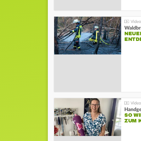
Waldbr
NEUE
ENTD
Handge
SO WI
ZUM 