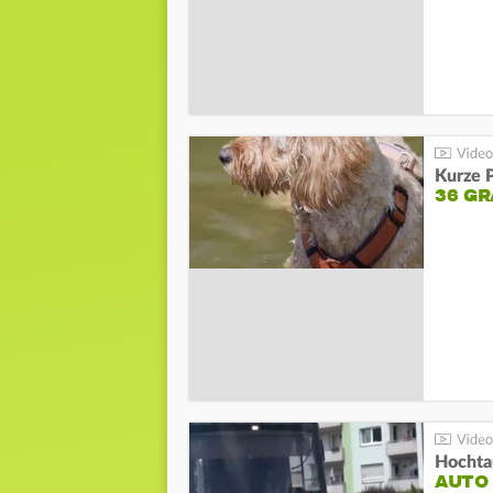
Kurze P
36 G
Hochta
AUTO