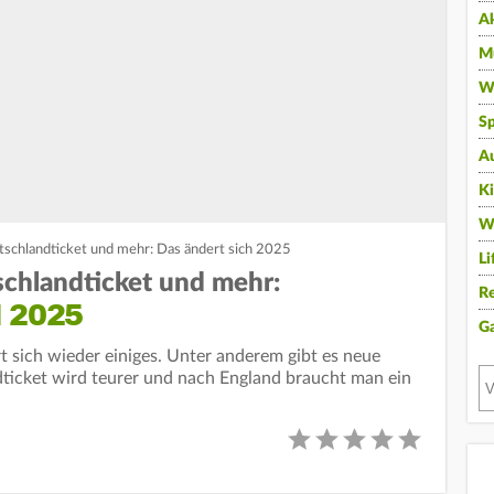
A
Mu
Wi
Sp
A
K
W
schlandticket und mehr: Das ändert sich 2025
Li
chlandticket und mehr:
Re
 2025
G
t sich wieder einiges. Unter anderem gibt es neue
ticket wird teurer und nach England braucht man ein