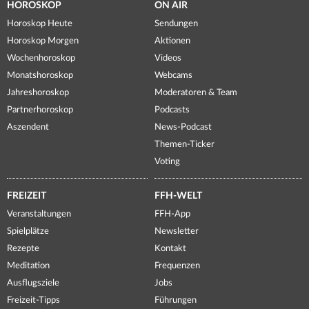
HOROSKOP
ON AIR
Horoskop Heute
Sendungen
Horoskop Morgen
Aktionen
Wochenhoroskop
Videos
Monatshoroskop
Webcams
Jahreshoroskop
Moderatoren & Team
Partnerhoroskop
Podcasts
Aszendent
News-Podcast
Themen-Ticker
Voting
FREIZEIT
FFH-WELT
Veranstaltungen
FFH-App
Spielplätze
Newsletter
Rezepte
Kontakt
Meditation
Frequenzen
Ausflugsziele
Jobs
Freizeit-Tipps
Führungen