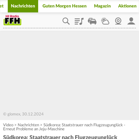
et
Nachrichten
Guten Morgen Hessen
Magazin
Aktionen
Playlist
Staupilot
Wetter
Webcam
Mein
© glomex, 30.12.2024
Video
>
Nachrichten
>
Südkorea: Staatstrauer nach Flugzeugunglück -
Erneut Probleme an Jeju-Maschine
Südkorea: Staatstrauer nach Flugzeugunglück