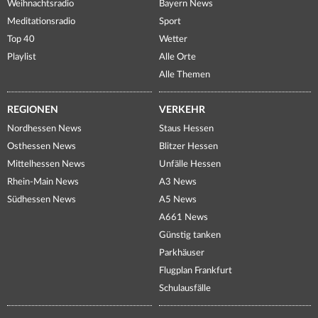
Weihnachtsradio
Bayern News
Meditationsradio
Sport
Top 40
Wetter
Playlist
Alle Orte
Alle Themen
REGIONEN
VERKEHR
Nordhessen News
Staus Hessen
Osthessen News
Blitzer Hessen
Mittelhessen News
Unfälle Hessen
Rhein-Main News
A3 News
Südhessen News
A5 News
A661 News
Günstig tanken
Parkhäuser
Flugplan Frankfurt
Schulausfälle