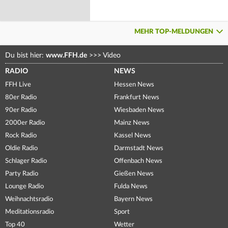
MEHR TOP-MELDUNGEN
Du bist hier:
www.FFH.de
>>>
Video
RADIO
NEWS
FFH Live
Hessen News
80er Radio
Frankfurt News
90er Radio
Wiesbaden News
2000er Radio
Mainz News
Rock Radio
Kassel News
Oldie Radio
Darmstadt News
Schlager Radio
Offenbach News
Party Radio
Gießen News
Lounge Radio
Fulda News
Weihnachtsradio
Bayern News
Meditationsradio
Sport
Top 40
Wetter