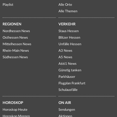
Playlist
Alle Orte
Alle Themen
REGIONEN
VERKEHR
Nordhessen News
Staus Hessen
Osthessen News
Blitzer Hessen
Mittelhessen News
Unfälle Hessen
Rhein-Main News
A3 News
Südhessen News
A5 News
A661 News
Günstig tanken
Parkhäuser
Flugplan Frankfurt
Schulausfälle
HOROSKOP
ON AIR
Horoskop Heute
Sendungen
Horoskop Morgen
Aktionen