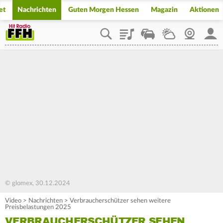
et
Nachrichten
Guten Morgen Hessen
Magazin
Aktionen
Playlist
Staupilot
Wetter
Webcam
Mein
© glomex, 30.12.2024
Video
>
Nachrichten
>
Verbraucherschützer sehen weitere
Preisbelastungen 2025
VERBRAUCHERSCHÜTZER SEHEN