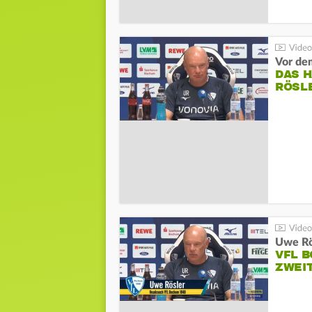
DAS 
RÖSL
VFL 
ZWEI