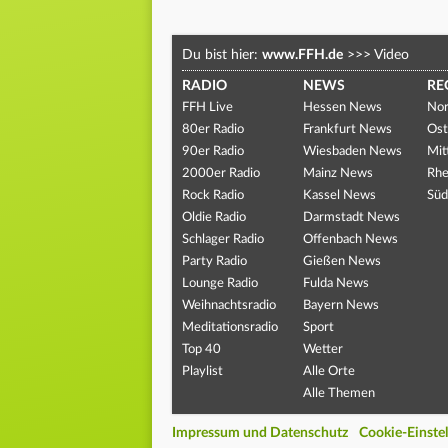
Du bist hier:
www.FFH.de
>>>
Video
RADIO
NEWS
RE
FFH Live
Hessen News
Nor
80er Radio
Frankfurt News
Ost
90er Radio
Wiesbaden News
Mit
2000er Radio
Mainz News
Rhe
Rock Radio
Kassel News
Süd
Oldie Radio
Darmstadt News
Schlager Radio
Offenbach News
Party Radio
Gießen News
Lounge Radio
Fulda News
Weihnachtsradio
Bayern News
Meditationsradio
Sport
Top 40
Wetter
Playlist
Alle Orte
Alle Themen
Impressum und Datenschutz
Cookie-Einste