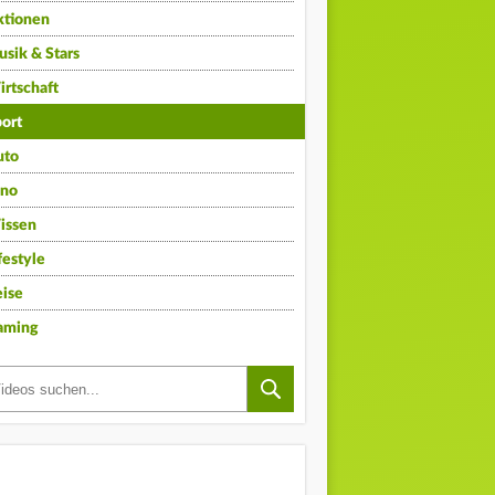
ktionen
sik & Stars
rtschaft
ort
uto
ino
issen
festyle
ise
aming