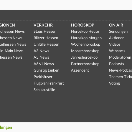
GIONEN
VERKEHR
HOROSKOP
ON AIR
dhessen News
Staus Hessen
Horoskop Heute
Sendungen
hessen News
Blitzer Hessen
Horoskop Morgen
Aktionen
telhessen News
Unfälle Hessen
Wochenhoroskop
Videos
in-Main News
A3 News
Monatshoroskop
Webcams
hessen News
A5 News
Jahreshoroskop
Moderatoren
A661 News
Partnerhoroskop
Podcasts
Günstig tanken
Aszendent
News-Podcas
Parkhäuser
Themen-Tick
Flugplan Frankfurt
Voting
Schulausfälle
llungen