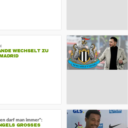
:
ANDE WECHSELT ZU
 MADRID
en darf man immer":
GELS GROSSES O