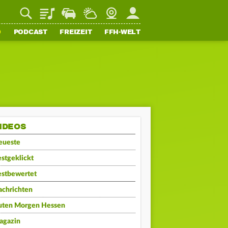
Playlist
Staupilot
Wetter
Webcam
Mein FFH
O
PODCAST
FREIZEIT
FFH-WELT
IDEOS
eueste
stgeklickt
estbewertet
achrichten
uten Morgen Hessen
agazin