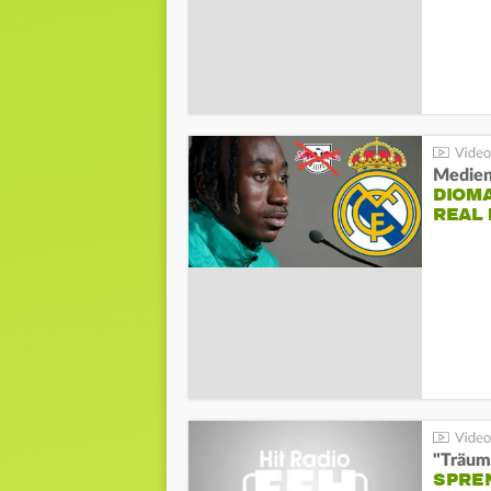
Medien
DIOM
REAL
"Träum
SPREN