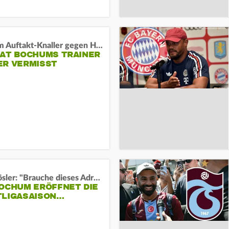
Vor dem Auftakt-Knaller gegen Hertha:
HAT BOCHUMS TRAINER
ER VERMISST
Uwe Rösler: "Brauche dieses Adrenalin"
BOCHUM ERÖFFNET DIE
TLIGASAISON…