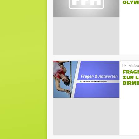
LYMPI
FRAG
ZUR L
BIRM