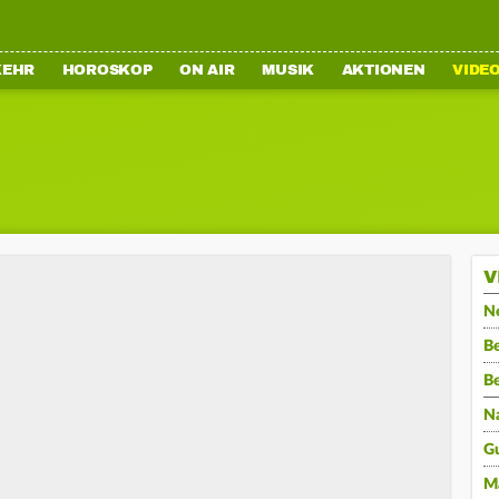
KEHR
HOROSKOP
ON AIR
MUSIK
AKTIONEN
VIDE
V
N
Be
B
N
G
M