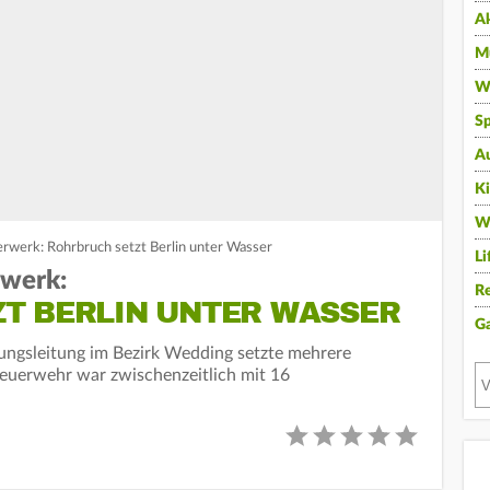
A
Mu
Wi
Sp
A
K
W
erwerk: Rohrbruch setzt Berlin unter Wasser
Li
rwerk:
Re
T BERLIN UNTER WASSER
G
ungsleitung im Bezirk Wedding setzte mehrere
 Feuerwehr war zwischenzeitlich mit 16