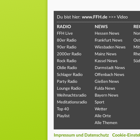
Du bist hier:
www.FFH.de
>>>
Video
RADIO
NEWS
RE
FFH Live
Hessen News
Nor
80er Radio
Frankfurt News
Ost
90er Radio
Wiesbaden News
Mit
2000er Radio
Mainz News
Rhe
Rock Radio
Kassel News
Süd
Oldie Radio
Darmstadt News
Schlager Radio
Offenbach News
Party Radio
Gießen News
Lounge Radio
Fulda News
Weihnachtsradio
Bayern News
Meditationsradio
Sport
Top 40
Wetter
Playlist
Alle Orte
Alle Themen
Impressum und Datenschutz
Cookie-Einste