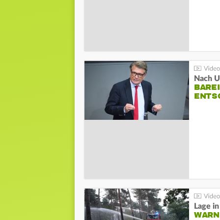
Nach Un
BAREI
NTSC
WARN