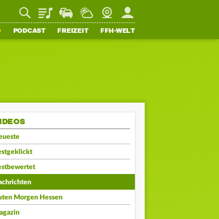
Playlist
Staupilot
Wetter
Webcam
Mein FFH
O
PODCAST
FREIZEIT
FFH-WELT
IDEOS
eueste
stgeklickt
estbewertet
achrichten
uten Morgen Hessen
agazin