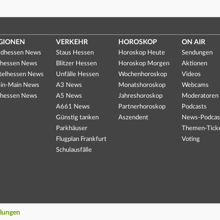
GIONEN
VERKEHR
HOROSKOP
ON AIR
dhessen News
Staus Hessen
Horoskop Heute
Sendungen
hessen News
Blitzer Hessen
Horoskop Morgen
Aktionen
telhessen News
Unfälle Hessen
Wochenhoroskop
Videos
in-Main News
A3 News
Monatshoroskop
Webcams
hessen News
A5 News
Jahreshoroskop
Moderatoren
A661 News
Partnerhoroskop
Podcasts
Günstig tanken
Aszendent
News-Podcas
Parkhäuser
Themen-Tick
Flugplan Frankfurt
Voting
Schulausfälle
llungen