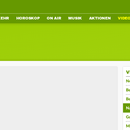
KEHR
HOROSKOP
ON AIR
MUSIK
AKTIONEN
VIDE
V
N
Be
B
N
G
M