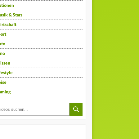
ktionen
sik & Stars
rtschaft
ort
uto
ino
issen
festyle
ise
aming