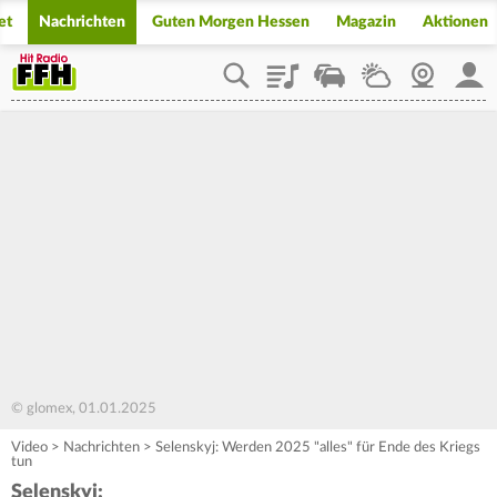
et
Nachrichten
Guten Morgen Hessen
Magazin
Aktionen
Playlist
Staupilot
Wetter
Webcam
Mein
© glomex, 01.01.2025
Video
>
Nachrichten
>
Selenskyj: Werden 2025 "alles" für Ende des Kriegs
tun
Selenskyj: