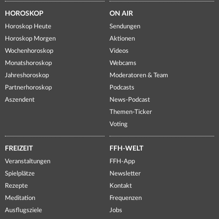
HOROSKOP
ON AIR
Horoskop Heute
Sendungen
Horoskop Morgen
Aktionen
Wochenhoroskop
Videos
Monatshoroskop
Webcams
Jahreshoroskop
Moderatoren & Team
Partnerhoroskop
Podcasts
Aszendent
News-Podcast
Themen-Ticker
Voting
FREIZEIT
FFH-WELT
Veranstaltungen
FFH-App
Spielplätze
Newsletter
Rezepte
Kontakt
Meditation
Frequenzen
Ausflugsziele
Jobs