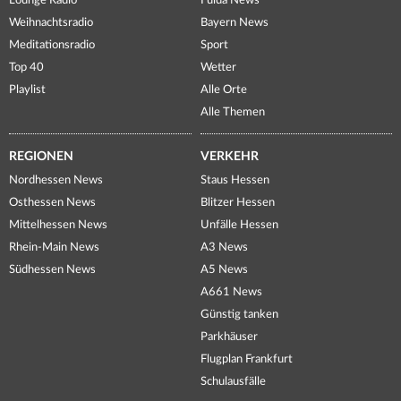
Lounge Radio
Fulda News
Weihnachtsradio
Bayern News
Meditationsradio
Sport
Top 40
Wetter
Playlist
Alle Orte
Alle Themen
REGIONEN
VERKEHR
Nordhessen News
Staus Hessen
Osthessen News
Blitzer Hessen
Mittelhessen News
Unfälle Hessen
Rhein-Main News
A3 News
Südhessen News
A5 News
A661 News
Günstig tanken
Parkhäuser
Flugplan Frankfurt
Schulausfälle