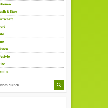
ktionen
sik & Stars
rtschaft
ort
uto
ino
issen
festyle
ise
aming