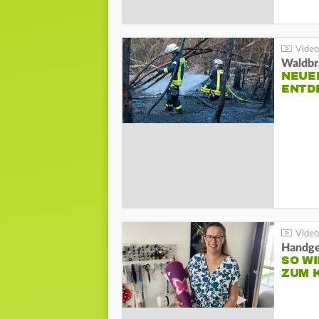
Waldbr
NEUE
ENTD
Handge
SO WI
ZUM 