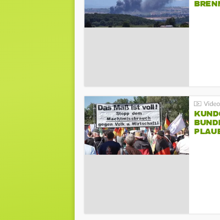
BREN
KUND
BUND
PLAU
GEGE