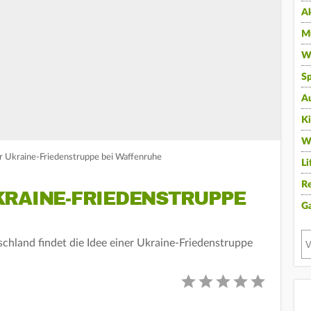
A
Mu
Wi
Sp
A
K
W
r Ukraine-Friedenstruppe bei Waffenruhe
Li
Re
KRAINE-FRIEDENSTRUPPE
G
hland findet die Idee einer Ukraine-Friedenstruppe