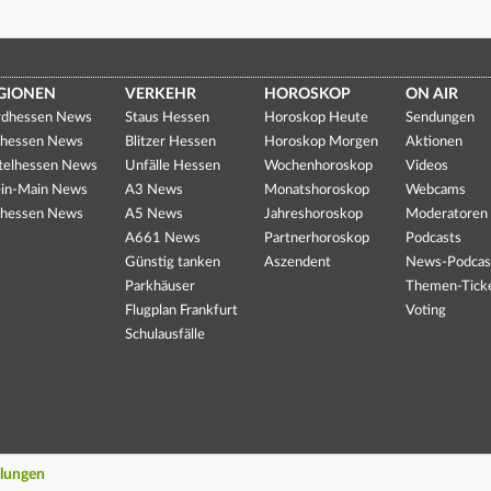
GIONEN
VERKEHR
HOROSKOP
ON AIR
dhessen News
Staus Hessen
Horoskop Heute
Sendungen
hessen News
Blitzer Hessen
Horoskop Morgen
Aktionen
telhessen News
Unfälle Hessen
Wochenhoroskop
Videos
in-Main News
A3 News
Monatshoroskop
Webcams
hessen News
A5 News
Jahreshoroskop
Moderatoren
A661 News
Partnerhoroskop
Podcasts
Günstig tanken
Aszendent
News-Podcas
Parkhäuser
Themen-Tick
Flugplan Frankfurt
Voting
Schulausfälle
llungen