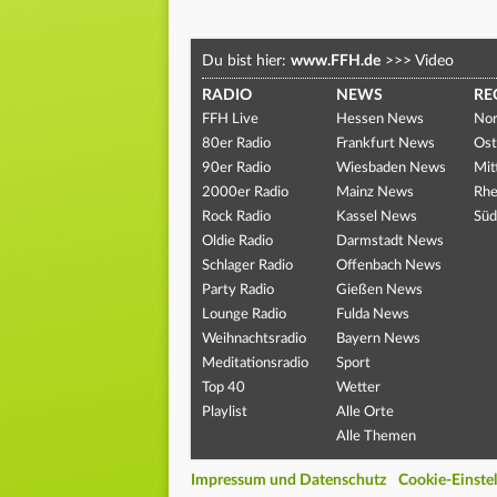
Du bist hier:
www.FFH.de
>>>
Video
RADIO
NEWS
RE
FFH Live
Hessen News
Nor
80er Radio
Frankfurt News
Ost
90er Radio
Wiesbaden News
Mit
2000er Radio
Mainz News
Rhe
Rock Radio
Kassel News
Süd
Oldie Radio
Darmstadt News
Schlager Radio
Offenbach News
Party Radio
Gießen News
Lounge Radio
Fulda News
Weihnachtsradio
Bayern News
Meditationsradio
Sport
Top 40
Wetter
Playlist
Alle Orte
Alle Themen
Impressum und Datenschutz
Cookie-Einste