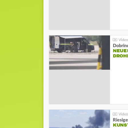
Dobrin
NEUE
DROH
Riesige
KUNS