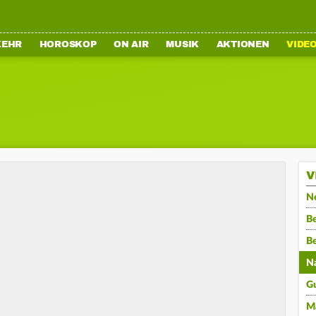
KEHR
HOROSKOP
ON AIR
MUSIK
AKTIONEN
VIDE
V
N
Be
B
N
G
M