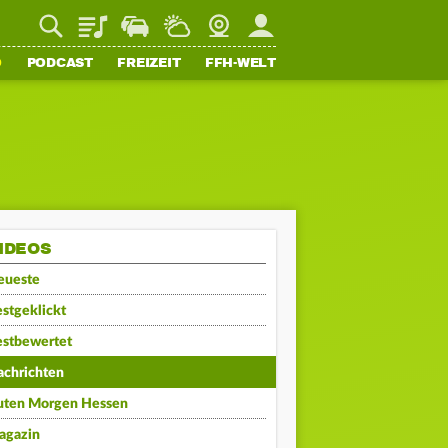
Playlist
Staupilot
Wetter
Webcam
Mein FFH
O
PODCAST
FREIZEIT
FFH-WELT
IDEOS
eueste
stgeklickt
estbewertet
achrichten
uten Morgen Hessen
agazin