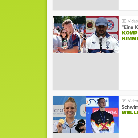
"Eine K
KOMPA
KIMM
Schwim
WELL