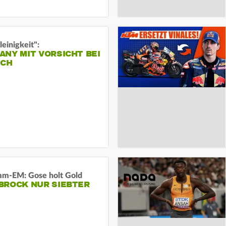
leinigkeit":
NY MIT VORSICHT BEI
ICH
m-EM: Gose holt Gold
BROCK NUR SIEBTER