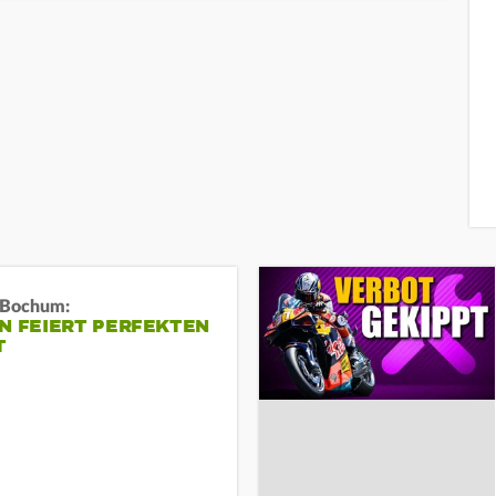
n Bochum:
N FEIERT PERFEKTEN
T