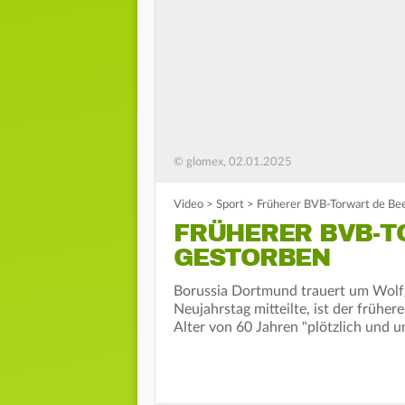
© glomex, 02.01.2025
Video
>
Sport
>
Früherer BVB-Torwart de Be
FRÜHERER BVB-T
GESTORBEN
Borussia Dortmund trauert um Wolfg
Neujahrstag mitteilte, ist der frühe
Alter von 60 Jahren "plötzlich und u