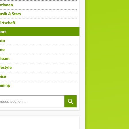
ktionen
sik & Stars
rtschaft
ort
uto
ino
issen
festyle
ise
aming