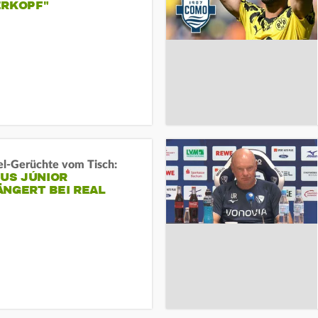
ERKOPF"
l-Gerüchte vom Tisch:
IUS JÚNIOR
ÄNGERT BEI REAL