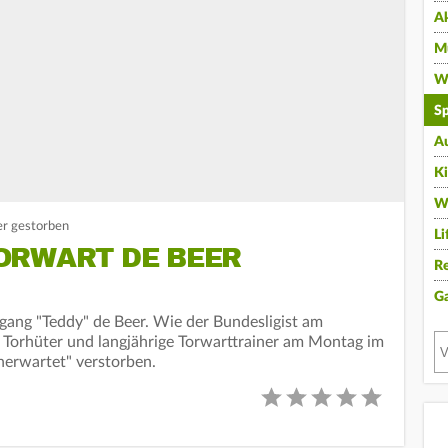
A
Mu
Wi
Sp
A
K
W
er gestorben
Li
ORWART DE BEER
Re
G
ang "Teddy" de Beer. Wie der Bundesligist am
re Torhüter und langjährige Torwarttrainer am Montag im
nerwartet" verstorben.