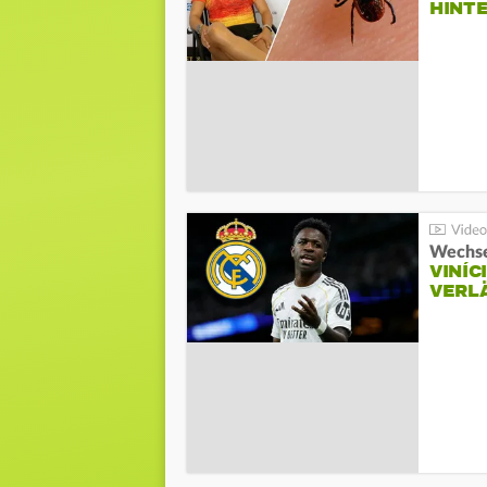
HINT
Wechse
VINÍC
VERL