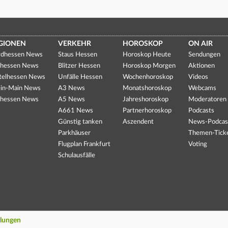
GIONEN
VERKEHR
HOROSKOP
ON AIR
dhessen News
Staus Hessen
Horoskop Heute
Sendungen
hessen News
Blitzer Hessen
Horoskop Morgen
Aktionen
telhessen News
Unfälle Hessen
Wochenhoroskop
Videos
in-Main News
A3 News
Monatshoroskop
Webcams
hessen News
A5 News
Jahreshoroskop
Moderatoren
A661 News
Partnerhoroskop
Podcasts
Günstig tanken
Aszendent
News-Podcas
Parkhäuser
Themen-Tick
Flugplan Frankfurt
Voting
Schulausfälle
llungen