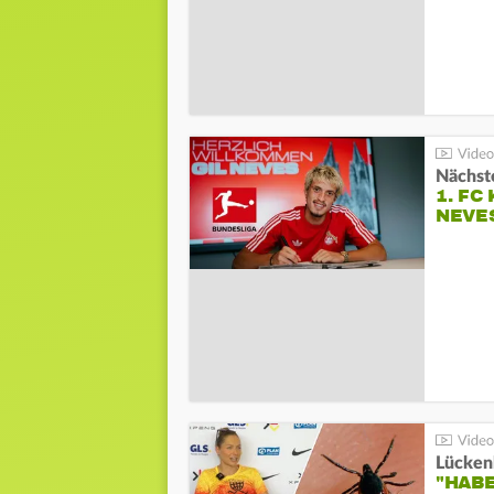
Nächste
1. FC
NEVE
Lücken
"HABE