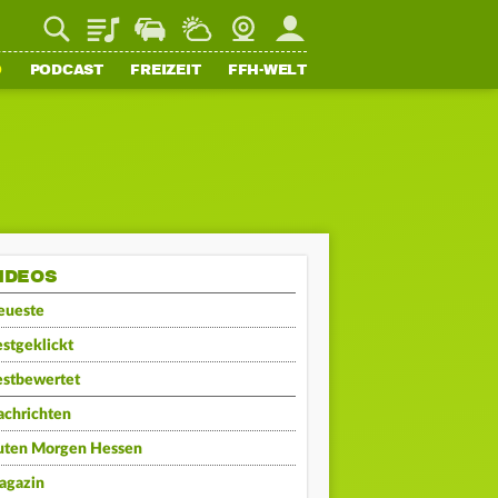
Playlist
Staupilot
Wetter
Webcam
Mein FFH
O
PODCAST
FREIZEIT
FFH-WELT
IDEOS
eueste
stgeklickt
estbewertet
achrichten
uten Morgen Hessen
agazin