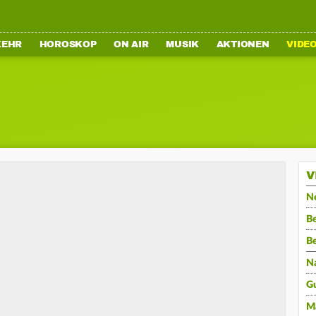
KEHR
HOROSKOP
ON AIR
MUSIK
AKTIONEN
VIDE
V
N
Be
B
N
G
M