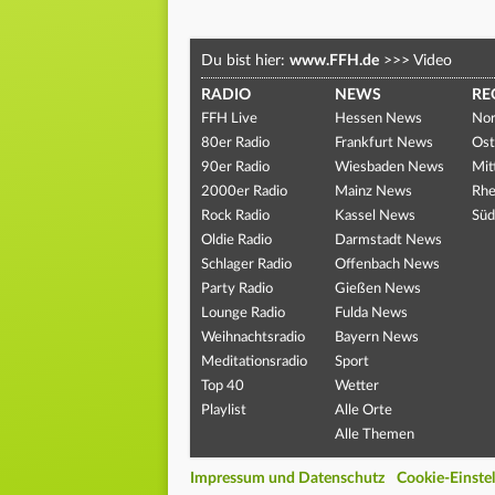
Du bist hier:
www.FFH.de
>>>
Video
RADIO
NEWS
RE
FFH Live
Hessen News
Nor
80er Radio
Frankfurt News
Ost
90er Radio
Wiesbaden News
Mit
2000er Radio
Mainz News
Rhe
Rock Radio
Kassel News
Süd
Oldie Radio
Darmstadt News
Schlager Radio
Offenbach News
Party Radio
Gießen News
Lounge Radio
Fulda News
Weihnachtsradio
Bayern News
Meditationsradio
Sport
Top 40
Wetter
Playlist
Alle Orte
Alle Themen
Impressum und Datenschutz
Cookie-Einste