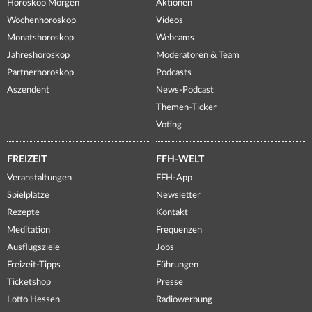
Horoskop Morgen
Aktionen
Wochenhoroskop
Videos
Monatshoroskop
Webcams
Jahreshoroskop
Moderatoren & Team
Partnerhoroskop
Podcasts
Aszendent
News-Podcast
Themen-Ticker
Voting
FREIZEIT
FFH-WELT
Veranstaltungen
FFH-App
Spielplätze
Newsletter
Rezepte
Kontakt
Meditation
Frequenzen
Ausflugsziele
Jobs
Freizeit-Tipps
Führungen
Ticketshop
Presse
Lotto Hessen
Radiowerbung