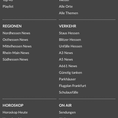
Top 40
Wetter
Playlist
Alle Orte
Alle Themen
REGIONEN
VERKEHR
Nordhessen News
Staus Hessen
Osthessen News
Blitzer Hessen
Mittelhessen News
Unfälle Hessen
Rhein-Main News
A3 News
Südhessen News
A5 News
A661 News
Günstig tanken
Parkhäuser
Flugplan Frankfurt
Schulausfälle
HOROSKOP
ON AIR
Horoskop Heute
Sendungen