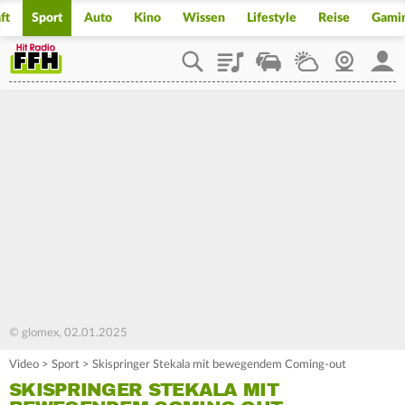
ft
Sport
Auto
Kino
Wissen
Lifestyle
Reise
Gami
Playlist
Staupilot
Wetter
Webcam
Mein
© glomex, 02.01.2025
Video
>
Sport
>
Skispringer Stekala mit bewegendem Coming-out
SKISPRINGER STEKALA MIT