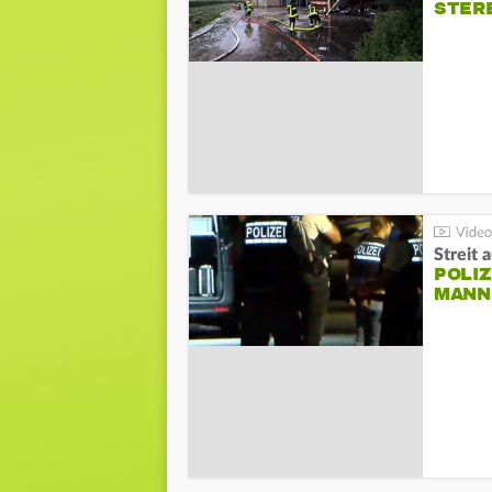
STER
Streit 
POLIZ
ANN I