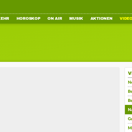
KEHR
HOROSKOP
ON AIR
MUSIK
AKTIONEN
VIDE
V
N
Be
B
N
G
M