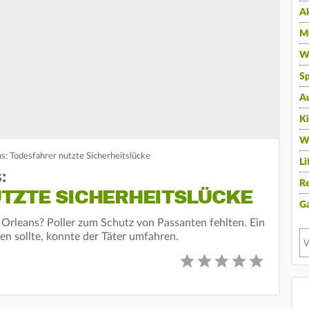
A
Mu
Wi
Sp
A
K
W
s: Todesfahrer nutzte Sicherheitslücke
Li
:
Re
TZTE SICHERHEITSLÜCKE
G
 Orleans? Poller zum Schutz von Passanten fehlten. Ein
en sollte, konnte der Täter umfahren.