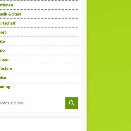
ktionen
sik & Stars
rtschaft
ort
uto
ino
issen
festyle
ise
aming