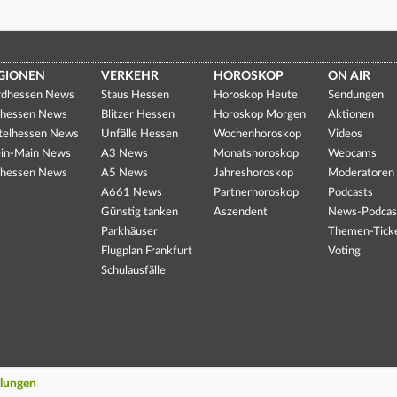
GIONEN
VERKEHR
HOROSKOP
ON AIR
dhessen News
Staus Hessen
Horoskop Heute
Sendungen
hessen News
Blitzer Hessen
Horoskop Morgen
Aktionen
telhessen News
Unfälle Hessen
Wochenhoroskop
Videos
in-Main News
A3 News
Monatshoroskop
Webcams
hessen News
A5 News
Jahreshoroskop
Moderatoren
A661 News
Partnerhoroskop
Podcasts
Günstig tanken
Aszendent
News-Podcas
Parkhäuser
Themen-Tick
Flugplan Frankfurt
Voting
Schulausfälle
llungen