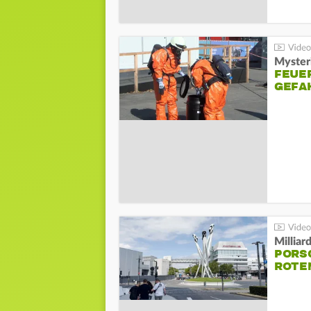
Mysteri
FEUE
GEFA
Millia
PORSC
ROTE