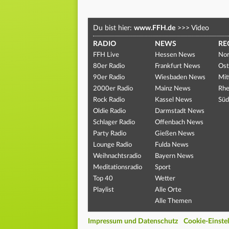
Du bist hier:
www.FFH.de
>>>
Video
RADIO
NEWS
RE
FFH Live
Hessen News
Nor
80er Radio
Frankfurt News
Ost
90er Radio
Wiesbaden News
Mit
2000er Radio
Mainz News
Rhe
Rock Radio
Kassel News
Süd
Oldie Radio
Darmstadt News
Schlager Radio
Offenbach News
Party Radio
Gießen News
Lounge Radio
Fulda News
Weihnachtsradio
Bayern News
Meditationsradio
Sport
Top 40
Wetter
Playlist
Alle Orte
Alle Themen
Impressum und Datenschutz
Cookie-Einste