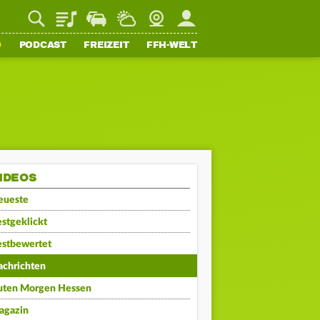
Playlist
Staupilot
Wetter
Webcam
Mein FFH
O
PODCAST
FREIZEIT
FFH-WELT
IDEOS
eueste
stgeklickt
estbewertet
achrichten
uten Morgen Hessen
agazin