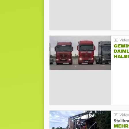
GEWI
DAIM
HALB
Stallbr
MEHR 