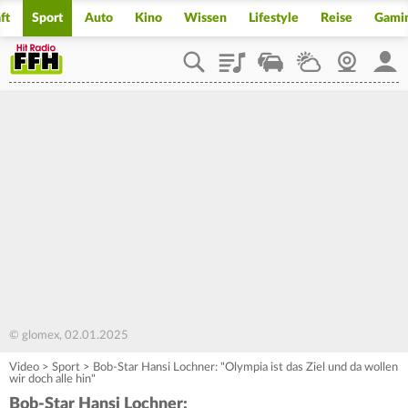
ft
Sport
Auto
Kino
Wissen
Lifestyle
Reise
Gami
Playlist
Staupilot
Wetter
Webcam
Mein
© glomex, 02.01.2025
Video
>
Sport
>
Bob-Star Hansi Lochner: "Olympia ist das Ziel und da wollen
wir doch alle hin"
Bob-Star Hansi Lochner: