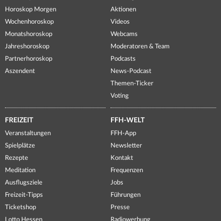
Horoskop Morgen
Aktionen
Wochenhoroskop
Videos
Monatshoroskop
Webcams
Jahreshoroskop
Moderatoren & Team
Partnerhoroskop
Podcasts
Aszendent
News-Podcast
Themen-Ticker
Voting
FREIZEIT
FFH-WELT
Veranstaltungen
FFH-App
Spielplätze
Newsletter
Rezepte
Kontakt
Meditation
Frequenzen
Ausflugsziele
Jobs
Freizeit-Tipps
Führungen
Ticketshop
Presse
Lotto Hessen
Radiowerbung