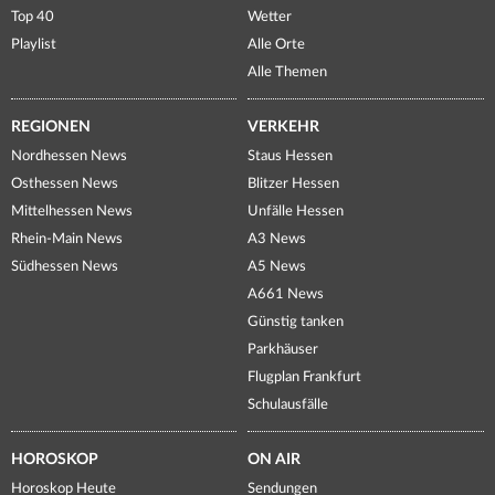
Top 40
Wetter
Playlist
Alle Orte
Alle Themen
REGIONEN
VERKEHR
Nordhessen News
Staus Hessen
Osthessen News
Blitzer Hessen
Mittelhessen News
Unfälle Hessen
Rhein-Main News
A3 News
Südhessen News
A5 News
A661 News
Günstig tanken
Parkhäuser
Flugplan Frankfurt
Schulausfälle
HOROSKOP
ON AIR
Horoskop Heute
Sendungen