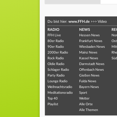
Du bist hier:
www.FFH.de
>>>
Video
RADIO
NEWS
RE
FFH Live
Hessen News
Nor
80er Radio
Frankfurt News
Ost
90er Radio
Wiesbaden News
Mit
2000er Radio
Mainz News
Rhe
Rock Radio
Kassel News
Süd
Oldie Radio
Darmstadt News
Schlager Radio
Offenbach News
Party Radio
Gießen News
Lounge Radio
Fulda News
Weihnachtsradio
Bayern News
Meditationsradio
Sport
Top 40
Wetter
Playlist
Alle Orte
Alle Themen