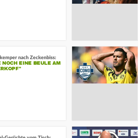
kemper nach Zeckenbiss:
 NOCH EINE BEULE AM
ERKOPF"
l-Gerüchte vom Tisch: