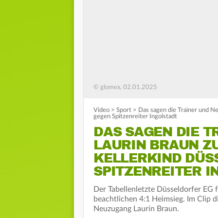
© glomex, 02.01.2025
Video
>
Sport
>
Das sagen die Trainer und N
gegen Spitzenreiter Ingolstadt
DAS SAGEN DIE 
LAURIN BRAUN ZU
KELLERKIND DÜS
SPITZENREITER 
Der Tabellenletzte Düsseldorfer EG f
beachtlichen 4:1 Heimsieg. Im Clip 
Neuzugang Laurin Braun.