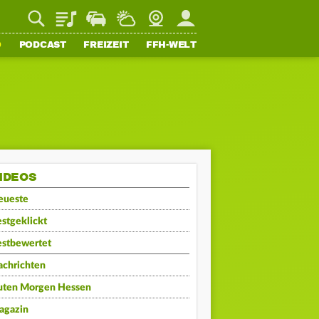
Playlist
Staupilot
Wetter
Webcam
Mein FFH
O
PODCAST
FREIZEIT
FFH-WELT
IDEOS
eueste
stgeklickt
estbewertet
achrichten
uten Morgen Hessen
agazin