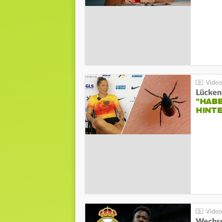
Lücken
"HABE
HINT
Wechse