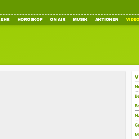
KEHR
HOROSKOP
ON AIR
MUSIK
AKTIONEN
VIDE
V
N
Be
B
N
G
M