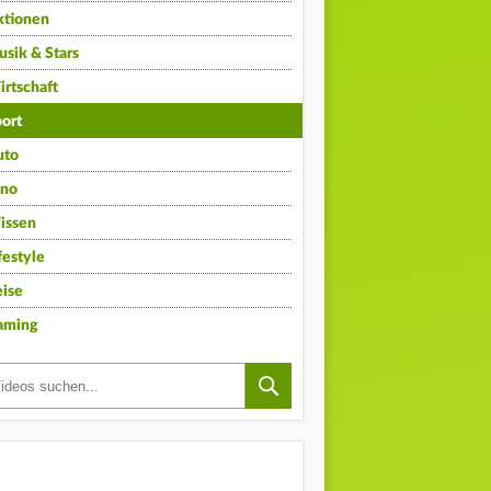
ktionen
sik & Stars
rtschaft
ort
uto
ino
issen
festyle
ise
aming