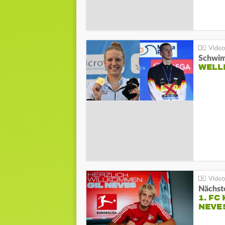
Schwim
WELL
Nächste
1. FC
NEVE