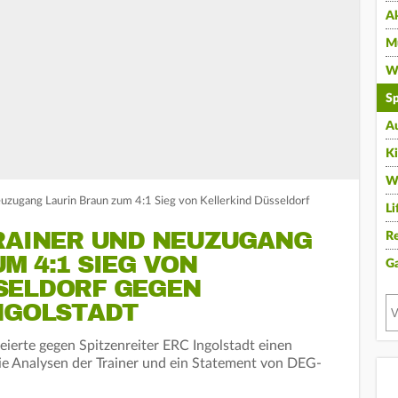
A
Mu
Wi
Sp
A
K
W
euzugang Laurin Braun zum 4:1 Sieg von Kellerkind Düsseldorf
Li
TRAINER UND NEUZUGANG
Re
M 4:1 SIEG VON
G
SELDORF GEGEN
INGOLSTADT
eierte gegen Spitzenreiter ERC Ingolstadt einen
die Analysen der Trainer und ein Statement von DEG-