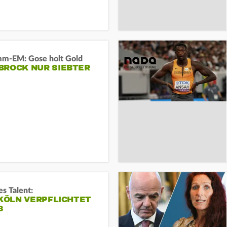
m-EM: Gose holt Gold
BROCK NUR SIEBTER
s Talent:
 KÖLN VERPFLICHTET
S