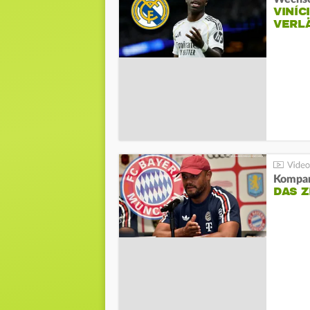
VINÍC
VERL
Kompa
DAS Z