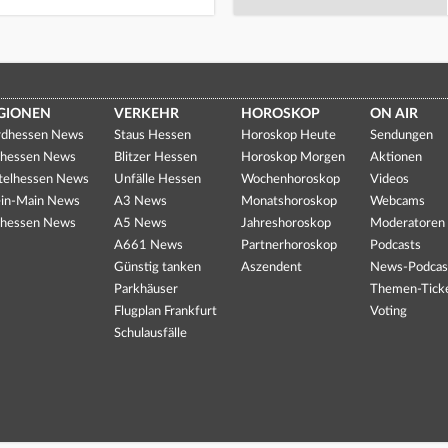
GIONEN
VERKEHR
HOROSKOP
ON AIR
dhessen News
Staus Hessen
Horoskop Heute
Sendungen
hessen News
Blitzer Hessen
Horoskop Morgen
Aktionen
telhessen News
Unfälle Hessen
Wochenhoroskop
Videos
in-Main News
A3 News
Monatshoroskop
Webcams
hessen News
A5 News
Jahreshoroskop
Moderatoren
A661 News
Partnerhoroskop
Podcasts
Günstig tanken
Aszendent
News-Podcas
Parkhäuser
Themen-Tick
Flugplan Frankfurt
Voting
Schulausfälle