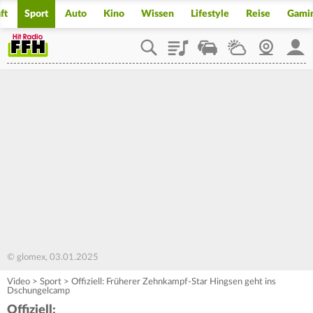
ft
Sport
Auto
Kino
Wissen
Lifestyle
Reise
Gami
Playlist
Staupilot
Wetter
Webcam
Mein
© glomex, 03.01.2025
Video
>
Sport
>
Offiziell: Früherer Zehnkampf-Star Hingsen geht ins
Dschungelcamp
Offiziell: