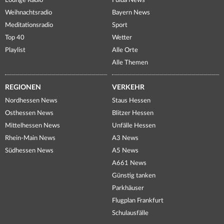
Lounge Radio
Fulda News
Weihnachtsradio
Bayern News
Meditationsradio
Sport
Top 40
Wetter
Playlist
Alle Orte
Alle Themen
REGIONEN
VERKEHR
Nordhessen News
Staus Hessen
Osthessen News
Blitzer Hessen
Mittelhessen News
Unfälle Hessen
Rhein-Main News
A3 News
Südhessen News
A5 News
A661 News
Günstig tanken
Parkhäuser
Flugplan Frankfurt
Schulausfälle