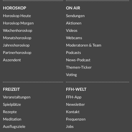
HOROSKOP
ON AIR
Horoskop Heute
Sendungen
Horoskop Morgen
Aktionen
Wochenhoroskop
Videos
Monatshoroskop
Webcams
Jahreshoroskop
Moderatoren & Team
Partnerhoroskop
Podcasts
Aszendent
News-Podcast
Themen-Ticker
Voting
FREIZEIT
FFH-WELT
Veranstaltungen
FFH-App
Spielplätze
Newsletter
Rezepte
Kontakt
Meditation
Frequenzen
Ausflugsziele
Jobs