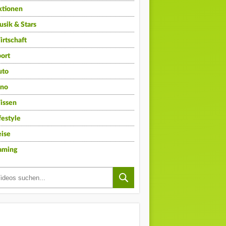
ktionen
sik & Stars
rtschaft
ort
uto
ino
issen
festyle
ise
aming