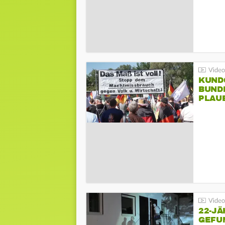
KUND
BUND
PLAU
GEGE
22-JÄ
GEFU