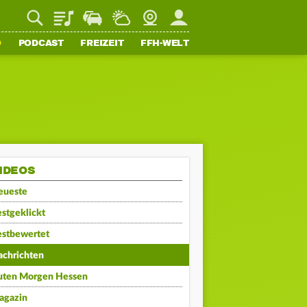
Playlist
Staupilot
Wetter
Webcam
Mein FFH
O
PODCAST
FREIZEIT
FFH-WELT
IDEOS
eueste
stgeklickt
estbewertet
achrichten
uten Morgen Hessen
agazin