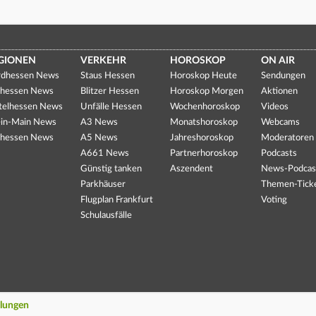
GIONEN
VERKEHR
HOROSKOP
ON AIR
dhessen News
Staus Hessen
Horoskop Heute
Sendungen
hessen News
Blitzer Hessen
Horoskop Morgen
Aktionen
telhessen News
Unfälle Hessen
Wochenhoroskop
Videos
in-Main News
A3 News
Monatshoroskop
Webcams
hessen News
A5 News
Jahreshoroskop
Moderatoren
A661 News
Partnerhoroskop
Podcasts
Günstig tanken
Aszendent
News-Podcas
Parkhäuser
Themen-Tick
Flugplan Frankfurt
Voting
Schulausfälle
llungen