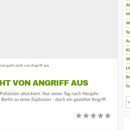
A
Mu
Wi
Sp
A
K
W
lizei geht nicht von Angriff aus
Li
Re
CHT VON ANGRIFF AUS
G
Polizisten attackiert. Nur einen Tag nach Neujahr
erlin zu einer Explosion - doch ein gezielter Angriff