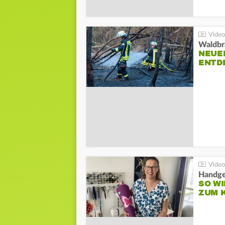
Waldbr
NEUE
ENTD
Handge
SO WI
ZUM 