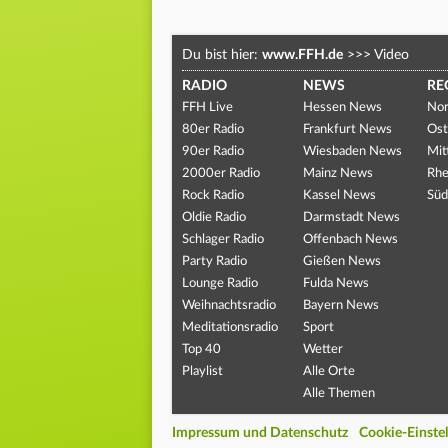
Du bist hier:
www.FFH.de
>>>
Video
RADIO
NEWS
RE
FFH Live
Hessen News
Nor
80er Radio
Frankfurt News
Ost
90er Radio
Wiesbaden News
Mit
2000er Radio
Mainz News
Rhe
Rock Radio
Kassel News
Süd
Oldie Radio
Darmstadt News
Schlager Radio
Offenbach News
Party Radio
Gießen News
Lounge Radio
Fulda News
Weihnachtsradio
Bayern News
Meditationsradio
Sport
Top 40
Wetter
Playlist
Alle Orte
Alle Themen
Impressum und Datenschutz
Cookie-Einste