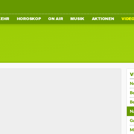
KEHR
HOROSKOP
ON AIR
MUSIK
AKTIONEN
VIDE
V
N
Be
B
N
G
M