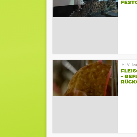
FEST
FLEI
– GEF
ÜCKG