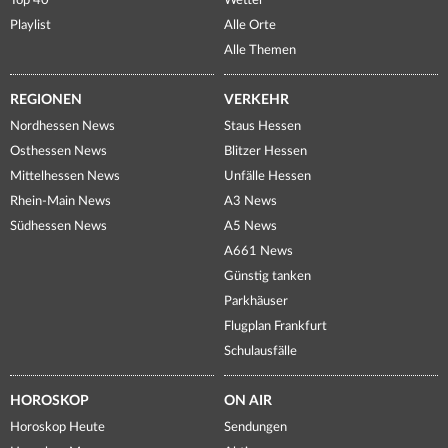
Top 40
Wetter
Playlist
Alle Orte
Alle Themen
REGIONEN
VERKEHR
Nordhessen News
Staus Hessen
Osthessen News
Blitzer Hessen
Mittelhessen News
Unfälle Hessen
Rhein-Main News
A3 News
Südhessen News
A5 News
A661 News
Günstig tanken
Parkhäuser
Flugplan Frankfurt
Schulausfälle
HOROSKOP
ON AIR
Horoskop Heute
Sendungen