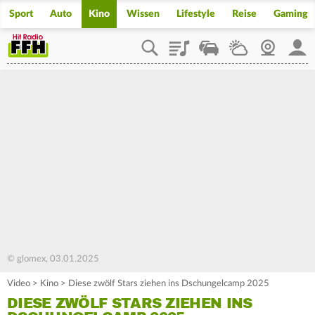
Sport
Auto
Kino
Wissen
Lifestyle
Reise
Gaming
Playlist
Staupilot
Wetter
Webcam
Mein
© glomex, 03.01.2025
Video
>
Kino
>
Diese zwölf Stars ziehen ins Dschungelcamp 2025
DIESE ZWÖLF STARS ZIEHEN INS