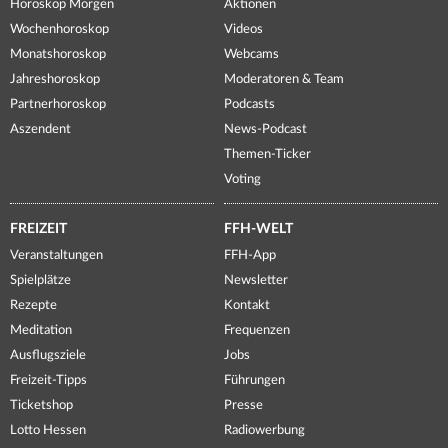
Horoskop Morgen
Aktionen
Wochenhoroskop
Videos
Monatshoroskop
Webcams
Jahreshoroskop
Moderatoren & Team
Partnerhoroskop
Podcasts
Aszendent
News-Podcast
Themen-Ticker
Voting
FREIZEIT
FFH-WELT
Veranstaltungen
FFH-App
Spielplätze
Newsletter
Rezepte
Kontakt
Meditation
Frequenzen
Ausflugsziele
Jobs
Freizeit-Tipps
Führungen
Ticketshop
Presse
Lotto Hessen
Radiowerbung