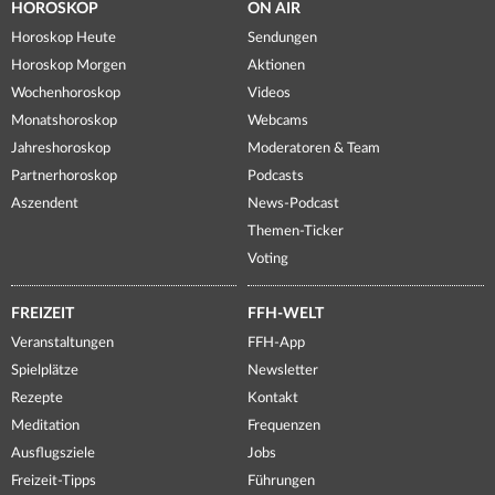
HOROSKOP
ON AIR
Horoskop Heute
Sendungen
Horoskop Morgen
Aktionen
Wochenhoroskop
Videos
Monatshoroskop
Webcams
Jahreshoroskop
Moderatoren & Team
Partnerhoroskop
Podcasts
Aszendent
News-Podcast
Themen-Ticker
Voting
FREIZEIT
FFH-WELT
Veranstaltungen
FFH-App
Spielplätze
Newsletter
Rezepte
Kontakt
Meditation
Frequenzen
Ausflugsziele
Jobs
Freizeit-Tipps
Führungen