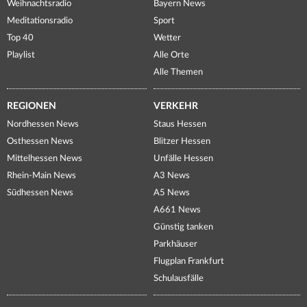
Weihnachtsradio
Bayern News
Meditationsradio
Sport
Top 40
Wetter
Playlist
Alle Orte
Alle Themen
REGIONEN
VERKEHR
Nordhessen News
Staus Hessen
Osthessen News
Blitzer Hessen
Mittelhessen News
Unfälle Hessen
Rhein-Main News
A3 News
Südhessen News
A5 News
A661 News
Günstig tanken
Parkhäuser
Flugplan Frankfurt
Schulausfälle