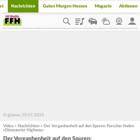
et
Nachrichten
Guten Morgen Hessen
Magazin
Aktionen
Playlist
Staupilot
Wetter
Webcam
Mein
© glomex, 03.01.2025
Video
>
Nachrichten
>
Der Verganhenheit auf den Spuren: Forscher finden
«Dinosaurier Highway»
Der Verganhenheit auf den Spuren: