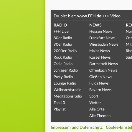
Du bist hier:
www.FFH.de
>>>
Video
RADIO
NEWS
RE
FFH Live
Hessen News
Nor
80er Radio
Frankfurt News
Ost
90er Radio
Wiesbaden News
Mit
2000er Radio
Mainz News
Rhe
Rock Radio
Kassel News
Süd
Oldie Radio
Darmstadt News
Schlager Radio
Offenbach News
Party Radio
Gießen News
Lounge Radio
Fulda News
Weihnachtsradio
Bayern News
Meditationsradio
Sport
Top 40
Wetter
Playlist
Alle Orte
Alle Themen
Impressum und Datenschutz
Cookie-Einste