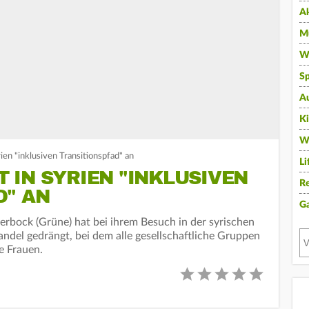
A
Mu
Wi
Sp
A
K
W
en "inklusiven Transitionspfad" an
Li
 IN SYRIEN "INKLUSIVEN
Re
D" AN
G
rbock (Grüne) hat bei ihrem Besuch in der syrischen
del gedrängt, bei dem alle gesellschaftliche Gruppen
e Frauen.