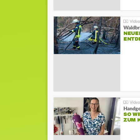
Waldbr
NEUE
ENTD
Handge
SO WI
ZUM 