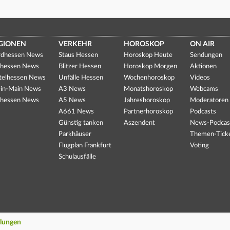
GIONEN
VERKEHR
HOROSKOP
ON AIR
dhessen News
Staus Hessen
Horoskop Heute
Sendungen
hessen News
Blitzer Hessen
Horoskop Morgen
Aktionen
telhessen News
Unfälle Hessen
Wochenhoroskop
Videos
in-Main News
A3 News
Monatshoroskop
Webcams
hessen News
A5 News
Jahreshoroskop
Moderatoren
A661 News
Partnerhoroskop
Podcasts
Günstig tanken
Aszendent
News-Podcas
Parkhäuser
Themen-Tick
Flugplan Frankfurt
Voting
Schulausfälle
llungen