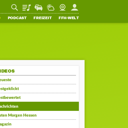
Playlist
Staupilot
Wetter
Webcam
Mein FFH
O
PODCAST
FREIZEIT
FFH-WELT
IDEOS
eueste
stgeklickt
estbewertet
achrichten
uten Morgen Hessen
agazin