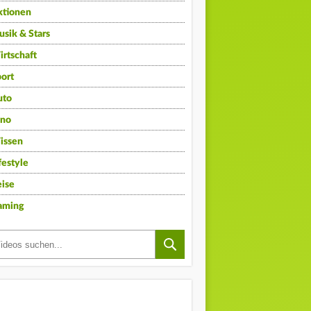
ktionen
sik & Stars
rtschaft
ort
uto
ino
issen
festyle
ise
aming