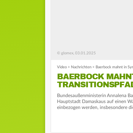
© glomex, 03.01.2025
Video
>
Nachrichten
>
Baerbock mahnt in Syri
BAERBOCK MAHNT
TRANSITIONSPFA
Bundesaußenministerin Annalena Bae
Hauptstadt Damaskaus auf einen Wan
einbezogen werden, insbesondere di