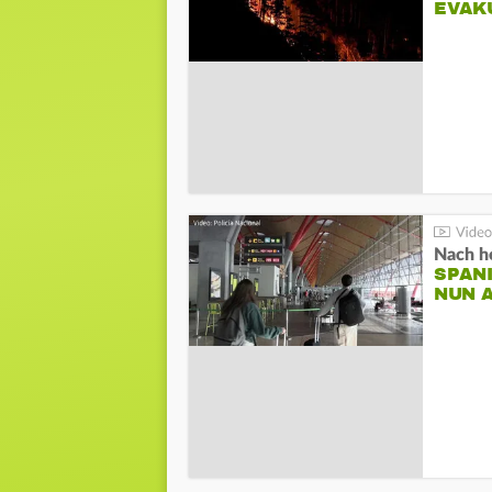
EVAK
Nach he
SPAN
NUN 