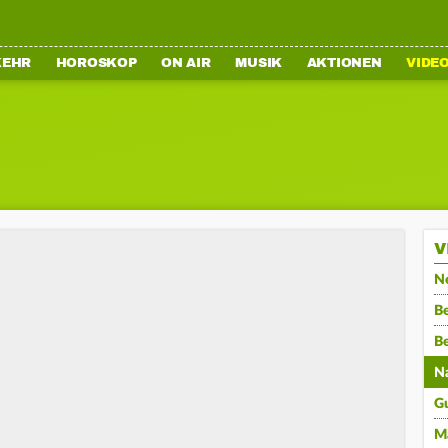
KEHR
HOROSKOP
ON AIR
MUSIK
AKTIONEN
VIDE
V
N
Be
B
N
G
M