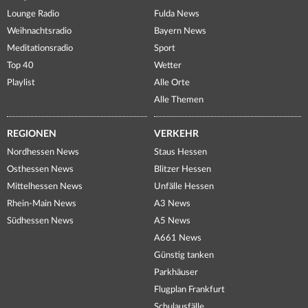
Lounge Radio
Fulda News
Weihnachtsradio
Bayern News
Meditationsradio
Sport
Top 40
Wetter
Playlist
Alle Orte
Alle Themen
REGIONEN
VERKEHR
Nordhessen News
Staus Hessen
Osthessen News
Blitzer Hessen
Mittelhessen News
Unfälle Hessen
Rhein-Main News
A3 News
Südhessen News
A5 News
A661 News
Günstig tanken
Parkhäuser
Flugplan Frankfurt
Schulausfälle