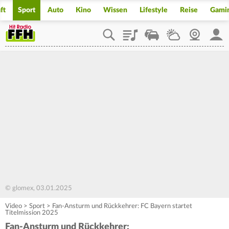
ft
Sport
Auto
Kino
Wissen
Lifestyle
Reise
Gami
Playlist
Staupilot
Wetter
Webcam
Mein
© glomex, 03.01.2025
Video
>
Sport
>
Fan-Ansturm und Rückkehrer: FC Bayern startet
Titelmission 2025
Fan-Ansturm und Rückkehrer: