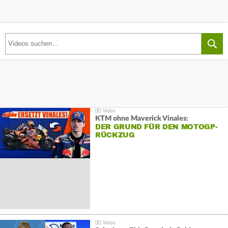
KTM ohne Maverick Vinales:
DER GRUND FÜR DEN MOTOGP-
RÜCKZUG