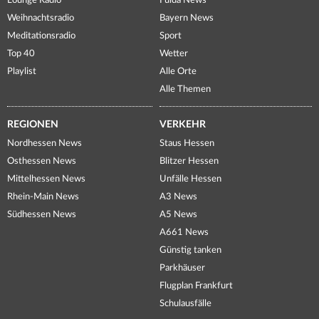
Lounge Radio
Fulda News
Weihnachtsradio
Bayern News
Meditationsradio
Sport
Top 40
Wetter
Playlist
Alle Orte
Alle Themen
REGIONEN
VERKEHR
Nordhessen News
Staus Hessen
Osthessen News
Blitzer Hessen
Mittelhessen News
Unfälle Hessen
Rhein-Main News
A3 News
Südhessen News
A5 News
A661 News
Günstig tanken
Parkhäuser
Flugplan Frankfurt
Schulausfälle