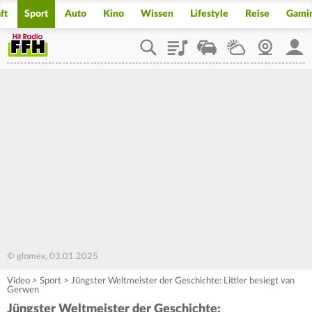
ft
Sport
Auto
Kino
Wissen
Lifestyle
Reise
Gami
Playlist
Staupilot
Wetter
Webcam
Mein
© glomex, 03.01.2025
Video
>
Sport
>
Jüngster Weltmeister der Geschichte: Littler besiegt van
Gerwen
Jüngster Weltmeister der Geschichte: