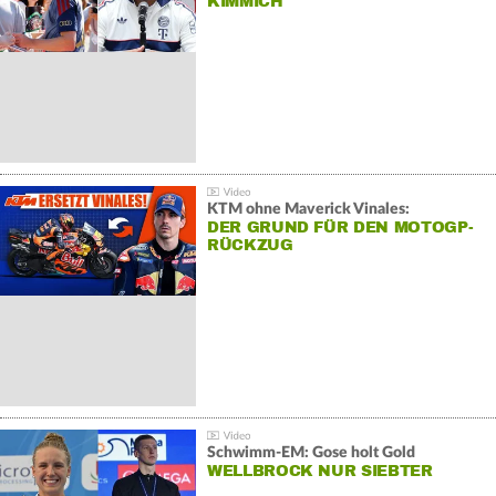
KIMMICH
KTM ohne Maverick Vinales:
DER GRUND FÜR DEN MOTOGP-
RÜCKZUG
Schwimm-EM: Gose holt Gold
WELLBROCK NUR SIEBTER