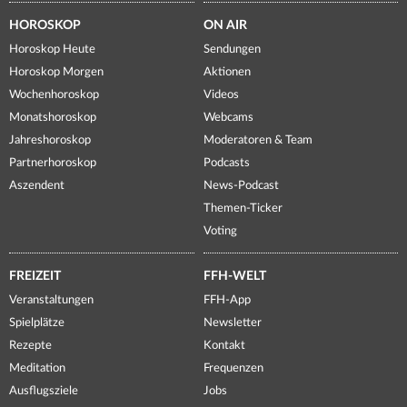
HOROSKOP
ON AIR
Horoskop Heute
Sendungen
Horoskop Morgen
Aktionen
Wochenhoroskop
Videos
Monatshoroskop
Webcams
Jahreshoroskop
Moderatoren & Team
Partnerhoroskop
Podcasts
Aszendent
News-Podcast
Themen-Ticker
Voting
FREIZEIT
FFH-WELT
Veranstaltungen
FFH-App
Spielplätze
Newsletter
Rezepte
Kontakt
Meditation
Frequenzen
Ausflugsziele
Jobs