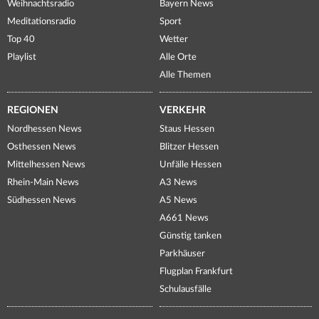
Weihnachtsradio
Bayern News
Meditationsradio
Sport
Top 40
Wetter
Playlist
Alle Orte
Alle Themen
REGIONEN
VERKEHR
Nordhessen News
Staus Hessen
Osthessen News
Blitzer Hessen
Mittelhessen News
Unfälle Hessen
Rhein-Main News
A3 News
Südhessen News
A5 News
A661 News
Günstig tanken
Parkhäuser
Flugplan Frankfurt
Schulausfälle