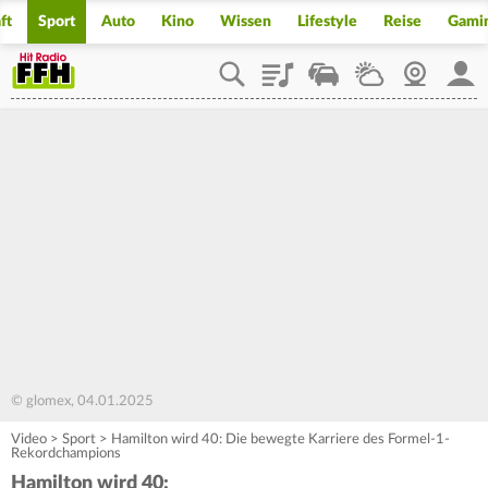
ft
Sport
Auto
Kino
Wissen
Lifestyle
Reise
Gami
Playlist
Staupilot
Wetter
Webcam
Mein
© glomex, 04.01.2025
Video
>
Sport
>
Hamilton wird 40: Die bewegte Karriere des Formel-1-
Rekordchampions
Hamilton wird 40: