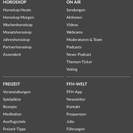
HOROSKOP
ON AIR
Horoskop Heute
Sendungen
Horoskop Morgen
Aktionen
Wochenhoroskop
Videos
Monatshoroskop
Webcams
Jahreshoroskop
Moderatoren & Team
Partnerhoroskop
Podcasts
Aszendent
News-Podcast
Themen-Ticker
Voting
FREIZEIT
FFH-WELT
Veranstaltungen
FFH-App
Spielplätze
Newsletter
Rezepte
Kontakt
Meditation
Frequenzen
Ausflugsziele
Jobs
Freizeit-Tipps
Führungen