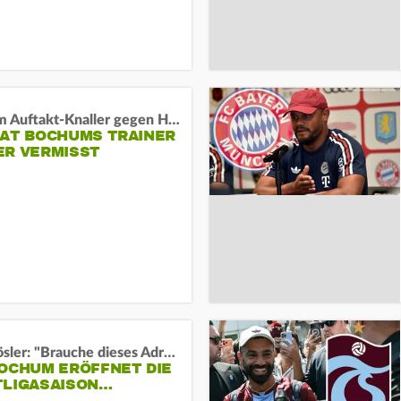
Vor dem Auftakt-Knaller gegen Hertha:
HAT BOCHUMS TRAINER
ER VERMISST
Uwe Rösler: "Brauche dieses Adrenalin"
BOCHUM ERÖFFNET DIE
TLIGASAISON…