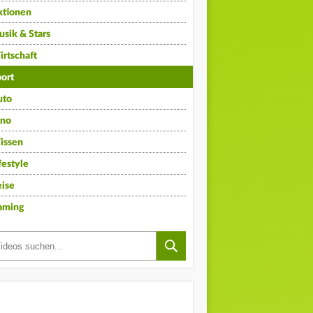
ktionen
sik & Stars
rtschaft
ort
uto
ino
issen
festyle
ise
aming