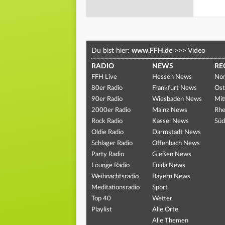
Du bist hier:
www.FFH.de
>>>
Video
RADIO
NEWS
RE
FFH Live
Hessen News
Nor
80er Radio
Frankfurt News
Ost
90er Radio
Wiesbaden News
Mit
2000er Radio
Mainz News
Rhe
Rock Radio
Kassel News
Süd
Oldie Radio
Darmstadt News
Schlager Radio
Offenbach News
Party Radio
Gießen News
Lounge Radio
Fulda News
Weihnachtsradio
Bayern News
Meditationsradio
Sport
Top 40
Wetter
Playlist
Alle Orte
Alle Themen