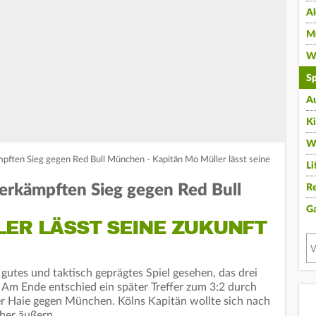
A
Mu
Wi
Sp
A
K
W
mpften Sieg gegen Red Bull München - Kapitän Mo Müller lässt seine
Li
 erkämpften Sieg gegen Red Bull
Re
G
LER LÄSST SEINE ZUKUNFT
 gutes und taktisch geprägtes Spiel gesehen, das drei
e. Am Ende entschied ein später Treffer zum 3:2 durch
ner Haie gegen München. Kölns Kapitän wollte sich nach
äher äußern.