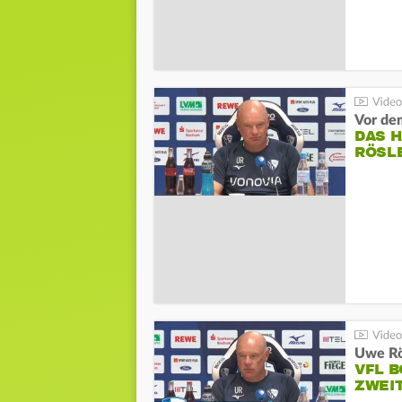
DAS 
RÖSL
VFL 
ZWEI