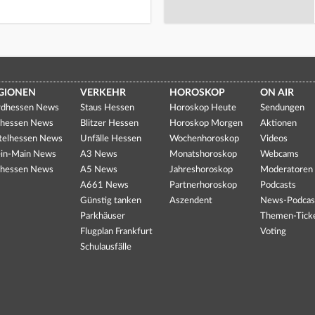
GIONEN
VERKEHR
HOROSKOP
ON AIR
dhessen News
Staus Hessen
Horoskop Heute
Sendungen
hessen News
Blitzer Hessen
Horoskop Morgen
Aktionen
telhessen News
Unfälle Hessen
Wochenhoroskop
Videos
in-Main News
A3 News
Monatshoroskop
Webcams
hessen News
A5 News
Jahreshoroskop
Moderatoren
A661 News
Partnerhoroskop
Podcasts
Günstig tanken
Aszendent
News-Podcas
Parkhäuser
Themen-Tick
Flugplan Frankfurt
Voting
Schulausfälle