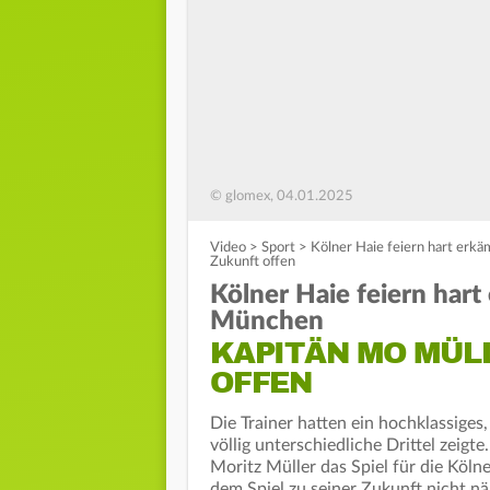
© glomex, 04.01.2025
Video
>
Sport
>
Kölner Haie feiern hart erkä
Zukunft offen
Kölner Haie feiern hart
München
KAPITÄN MO MÜL
OFFEN
Die Trainer hatten ein hochklassiges,
völlig unterschiedliche Drittel zeigt
Moritz Müller das Spiel für die Köl
dem Spiel zu seiner Zukunft nicht n