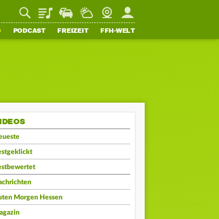
Playlist
Staupilot
Wetter
Webcam
Mein FFH
O
PODCAST
FREIZEIT
FFH-WELT
IDEOS
eueste
stgeklickt
estbewertet
achrichten
uten Morgen Hessen
agazin