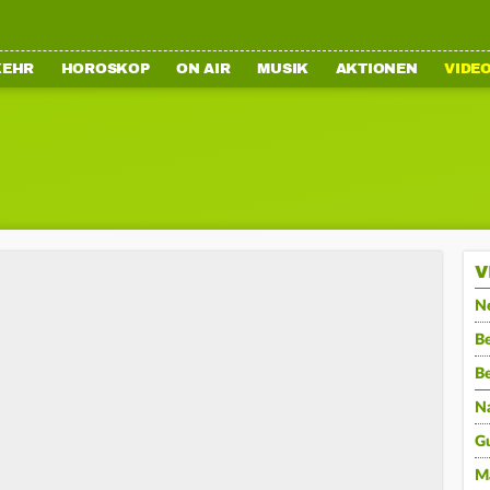
KEHR
HOROSKOP
ON AIR
MUSIK
AKTIONEN
VIDE
V
N
Be
B
N
G
M