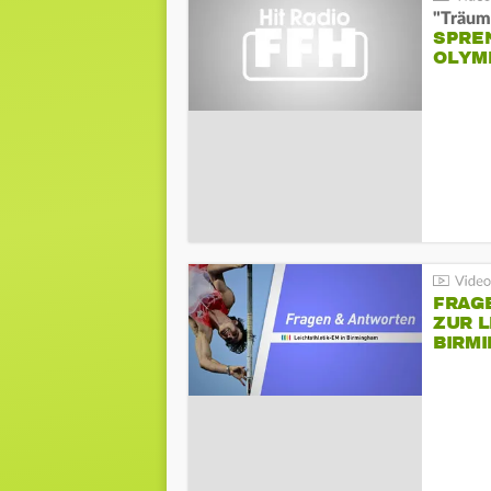
"Träum
SPREN
LYMPI
FRAG
ZUR L
BIRM