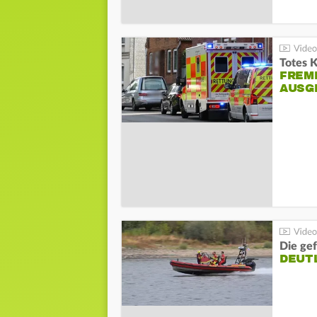
Totes 
FREM
AUSG
Die gef
DEUT