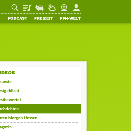
Playlist
Staupilot
Wetter
Webcam
Mein FFH
O
PODCAST
FREIZEIT
FFH-WELT
IDEOS
eueste
stgeklickt
estbewertet
achrichten
uten Morgen Hessen
agazin