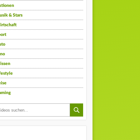
ktionen
sik & Stars
rtschaft
ort
uto
ino
issen
festyle
ise
aming