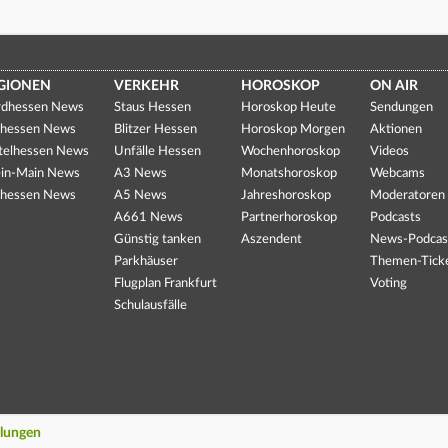
GIONEN
VERKEHR
HOROSKOP
ON AIR
dhessen News
Staus Hessen
Horoskop Heute
Sendungen
hessen News
Blitzer Hessen
Horoskop Morgen
Aktionen
telhessen News
Unfälle Hessen
Wochenhoroskop
Videos
in-Main News
A3 News
Monatshoroskop
Webcams
hessen News
A5 News
Jahreshoroskop
Moderatoren
A661 News
Partnerhoroskop
Podcasts
Günstig tanken
Aszendent
News-Podcas
Parkhäuser
Themen-Tick
Flugplan Frankfurt
Voting
Schulausfälle
llungen