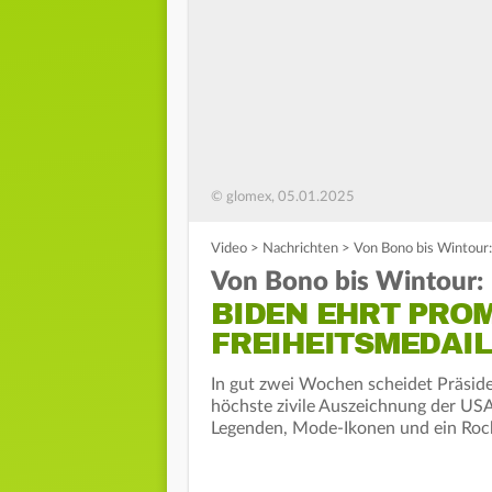
© glomex, 05.01.2025
Video
>
Nachrichten
>
Von Bono bis Wintour:
Von Bono bis Wintour:
BIDEN EHRT PROM
FREIHEITSMEDAIL
In gut zwei Wochen scheidet Präside
höchste zivile Auszeichnung der USA
Legenden, Mode-Ikonen und ein Rock