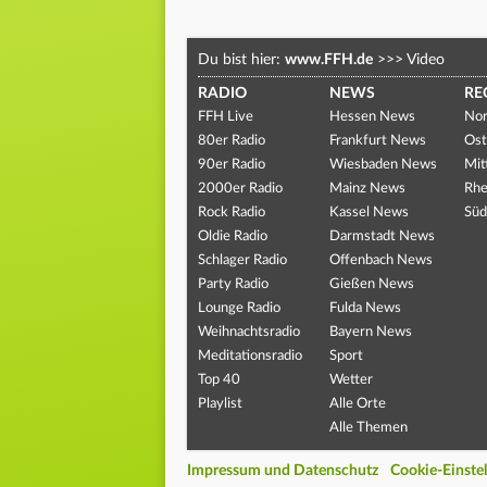
Du bist hier:
www.FFH.de
>>>
Video
RADIO
NEWS
RE
FFH Live
Hessen News
Nor
80er Radio
Frankfurt News
Ost
90er Radio
Wiesbaden News
Mit
2000er Radio
Mainz News
Rhe
Rock Radio
Kassel News
Süd
Oldie Radio
Darmstadt News
Schlager Radio
Offenbach News
Party Radio
Gießen News
Lounge Radio
Fulda News
Weihnachtsradio
Bayern News
Meditationsradio
Sport
Top 40
Wetter
Playlist
Alle Orte
Alle Themen
Impressum und Datenschutz
Cookie-Einste