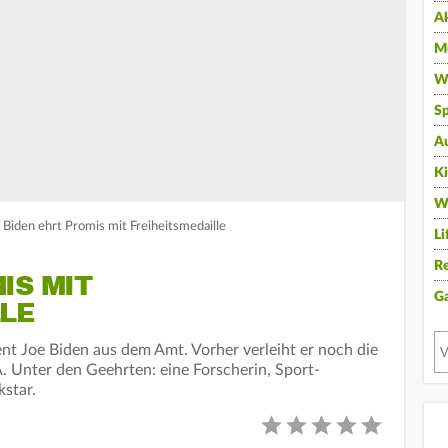
A
Mu
Wi
Sp
A
K
W
 Biden ehrt Promis mit Freiheitsmedaille
Li
Re
IS MIT
G
LE
nt Joe Biden aus dem Amt. Vorher verleiht er noch die
. Unter den Geehrten: eine Forscherin, Sport-
star.