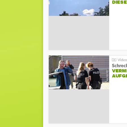
DIES
Schreck
VERM
AUFG