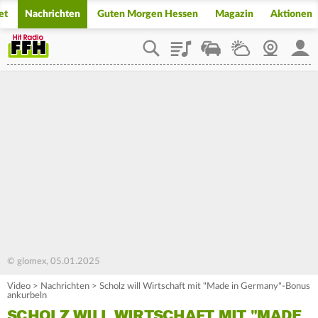
et
Nachrichten
Guten Morgen Hessen
Magazin
Aktionen
Playlist
Staupilot
Wetter
Webcam
Mein
© glomex, 05.01.2025
Video
>
Nachrichten
>
Scholz will Wirtschaft mit "Made in Germany"-Bonus
ankurbeln
SCHOLZ WILL WIRTSCHAFT MIT "MADE