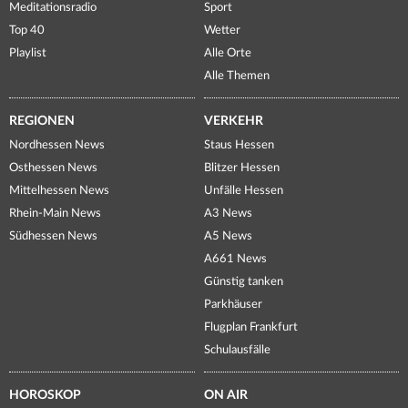
Meditationsradio
Sport
Top 40
Wetter
Playlist
Alle Orte
Alle Themen
REGIONEN
VERKEHR
Nordhessen News
Staus Hessen
Osthessen News
Blitzer Hessen
Mittelhessen News
Unfälle Hessen
Rhein-Main News
A3 News
Südhessen News
A5 News
A661 News
Günstig tanken
Parkhäuser
Flugplan Frankfurt
Schulausfälle
HOROSKOP
ON AIR