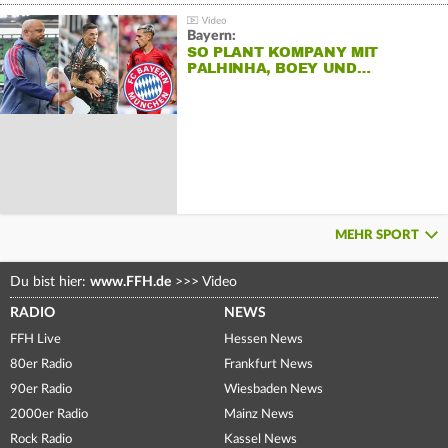
Bayern:
SO PLANT KOMPANY MIT
PALHINHA, BOEY UND…
MEHR SPORT
Du bist hier:
www.FFH.de
>>>
Video
RADIO
NEWS
FFH Live
Hessen News
80er Radio
Frankfurt News
90er Radio
Wiesbaden News
2000er Radio
Mainz News
Rock Radio
Kassel News