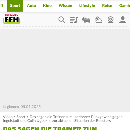
ft
Sport
Auto
Kino
Wissen
Lifestyle
Reise
Gami
Playlist
Staupilot
Wetter
Webcam
Mein
© glomex, 05.01.2025
Video
>
Sport
>
Das sagen die Trainer zum Iserlohner Punkgewinn gegen
Ingolstadt und Colin Ugbekile zur aktuellen Situation der Roosters
DAS SAGEN DIE TRAINER ZUM