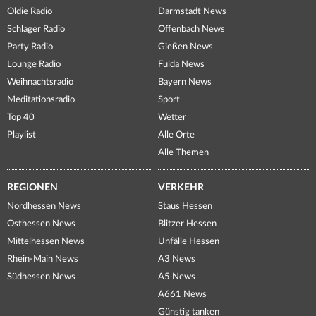
Oldie Radio
Darmstadt News
Schlager Radio
Offenbach News
Party Radio
Gießen News
Lounge Radio
Fulda News
Weihnachtsradio
Bayern News
Meditationsradio
Sport
Top 40
Wetter
Playlist
Alle Orte
Alle Themen
REGIONEN
VERKEHR
Nordhessen News
Staus Hessen
Osthessen News
Blitzer Hessen
Mittelhessen News
Unfälle Hessen
Rhein-Main News
A3 News
Südhessen News
A5 News
A661 News
Günstig tanken