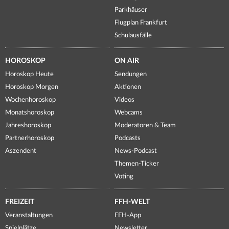
Parkhäuser
Flugplan Frankfurt
Schulausfälle
HOROSKOP
ON AIR
Horoskop Heute
Sendungen
Horoskop Morgen
Aktionen
Wochenhoroskop
Videos
Monatshoroskop
Webcams
Jahreshoroskop
Moderatoren & Team
Partnerhoroskop
Podcasts
Aszendent
News-Podcast
Themen-Ticker
Voting
FREIZEIT
FFH-WELT
Veranstaltungen
FFH-App
Spielplätze
Newsletter