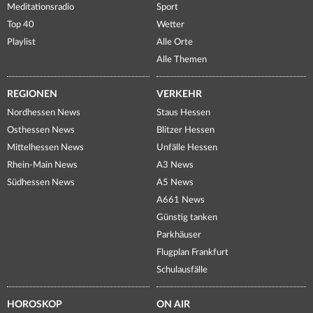
Meditationsradio
Sport
Top 40
Wetter
Playlist
Alle Orte
Alle Themen
REGIONEN
VERKEHR
Nordhessen News
Staus Hessen
Osthessen News
Blitzer Hessen
Mittelhessen News
Unfälle Hessen
Rhein-Main News
A3 News
Südhessen News
A5 News
A661 News
Günstig tanken
Parkhäuser
Flugplan Frankfurt
Schulausfälle
HOROSKOP
ON AIR