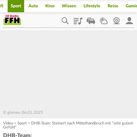
ft
Sport
Auto
Kino
Wissen
Lifestyle
Reise
Gami
Playlist
Staupilot
Wetter
Webcam
Mein
© glomex, 06.01.2025
Video
>
Sport
>
DHB-Team: Steinert nach Mittelhandbruch mit "sehr gutem
Gefühl"
DHB-Team: