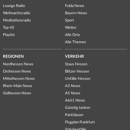
Lounge Radio
Fulda News
Weihnachtsradio
Bayern News
Meditationsradio
Sport
Top 40
Wetter
Playlist
Alle Orte
Alle Themen
REGIONEN
VERKEHR
Nordhessen News
Staus Hessen
Osthessen News
Blitzer Hessen
Mittelhessen News
Unfälle Hessen
Rhein-Main News
A3 News
Südhessen News
A5 News
A661 News
Günstig tanken
Parkhäuser
Flugplan Frankfurt
Schulausfälle