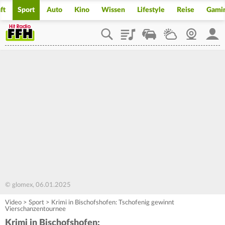
ft
Sport
Auto
Kino
Wissen
Lifestyle
Reise
Gami
Playlist
Staupilot
Wetter
Webcam
Mein
© glomex, 06.01.2025
Video
>
Sport
>
Krimi in Bischofshofen: Tschofenig gewinnt
Vierschanzentournee
Krimi in Bischofshofen: