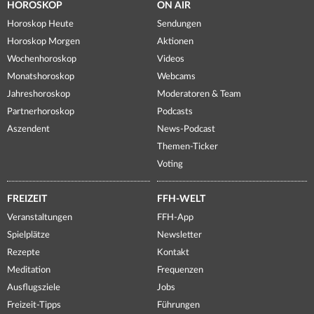
HOROSKOP
ON AIR
Horoskop Heute
Sendungen
Horoskop Morgen
Aktionen
Wochenhoroskop
Videos
Monatshoroskop
Webcams
Jahreshoroskop
Moderatoren & Team
Partnerhoroskop
Podcasts
Aszendent
News-Podcast
Themen-Ticker
Voting
FREIZEIT
FFH-WELT
Veranstaltungen
FFH-App
Spielplätze
Newsletter
Rezepte
Kontakt
Meditation
Frequenzen
Ausflugsziele
Jobs
Freizeit-Tipps
Führungen