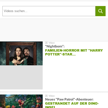
"Nightborn":
FAMILIEN-HORROR MIT "HARRY
POTTER"-STAR…
Neues "Paw Patrol"-Abenteuer:
GESTRANDET AUF DER DINO-
INSEL