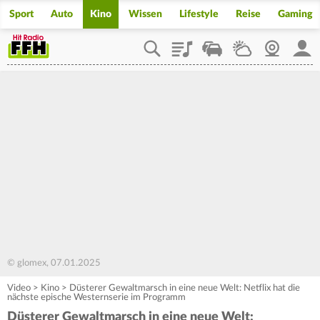
Sport
Auto
Kino
Wissen
Lifestyle
Reise
Gaming
Playlist
Staupilot
Wetter
Webcam
Mein
© glomex, 07.01.2025
Video
>
Kino
>
Düsterer Gewaltmarsch in eine neue Welt: Netflix hat die
nächste epische Westernserie im Programm
Düsterer Gewaltmarsch in eine neue Welt: