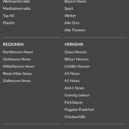
Weihnachtsradio
Bayern News
Meditationsradio
Sport
Top 40
Wetter
Playlist
Alle Orte
Alle Themen
REGIONEN
VERKEHR
Nordhessen News
Staus Hessen
Osthessen News
Blitzer Hessen
Mittelhessen News
Unfälle Hessen
Rhein-Main News
A3 News
Südhessen News
A5 News
A661 News
Günstig tanken
Parkhäuser
Flugplan Frankfurt
Schulausfälle