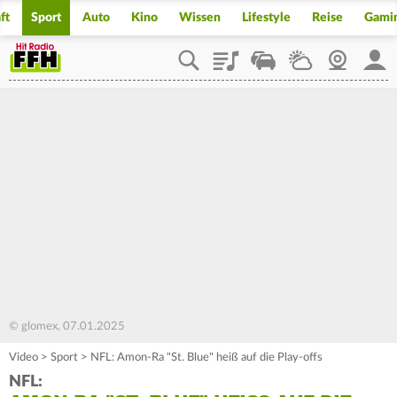
ft
Sport
Auto
Kino
Wissen
Lifestyle
Reise
Gami
Playlist
Staupilot
Wetter
Webcam
Mein
© glomex, 07.01.2025
Video
>
Sport
>
NFL: Amon-Ra "St. Blue" heiß auf die Play-offs
NFL: