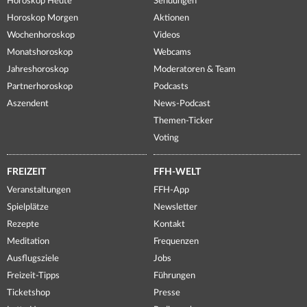
Horoskop Heute
Sendungen
Horoskop Morgen
Aktionen
Wochenhoroskop
Videos
Monatshoroskop
Webcams
Jahreshoroskop
Moderatoren & Team
Partnerhoroskop
Podcasts
Aszendent
News-Podcast
Themen-Ticker
Voting
FREIZEIT
FFH-WELT
Veranstaltungen
FFH-App
Spielplätze
Newsletter
Rezepte
Kontakt
Meditation
Frequenzen
Ausflugsziele
Jobs
Freizeit-Tipps
Führungen
Ticketshop
Presse