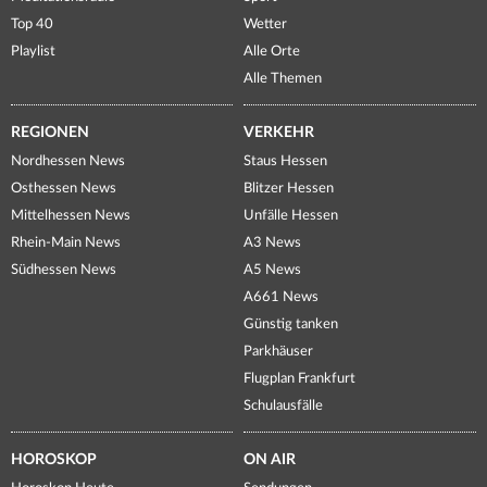
Top 40
Wetter
Playlist
Alle Orte
Alle Themen
REGIONEN
VERKEHR
Nordhessen News
Staus Hessen
Osthessen News
Blitzer Hessen
Mittelhessen News
Unfälle Hessen
Rhein-Main News
A3 News
Südhessen News
A5 News
A661 News
Günstig tanken
Parkhäuser
Flugplan Frankfurt
Schulausfälle
HOROSKOP
ON AIR