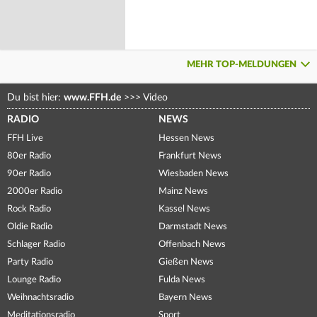
MEHR TOP-MELDUNGEN
Du bist hier:
www.FFH.de
>>>
Video
RADIO
NEWS
FFH Live
Hessen News
80er Radio
Frankfurt News
90er Radio
Wiesbaden News
2000er Radio
Mainz News
Rock Radio
Kassel News
Oldie Radio
Darmstadt News
Schlager Radio
Offenbach News
Party Radio
Gießen News
Lounge Radio
Fulda News
Weihnachtsradio
Bayern News
Meditationsradio
Sport