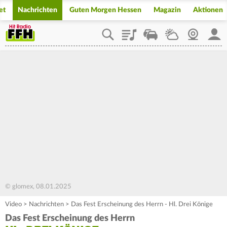
et
Nachrichten
Guten Morgen Hessen
Magazin
Aktionen
Playlist
Staupilot
Wetter
Webcam
Mein
© glomex, 08.01.2025
Video
>
Nachrichten
>
Das Fest Erscheinung des Herrn - Hl. Drei Könige
Das Fest Erscheinung des Herrn