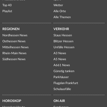
Top 40
Wetter
Playlist
Alle Orte
Alle Themen
REGIONEN
VERKEHR
Nordhessen News
Staus Hessen
Osthessen News
Blitzer Hessen
Mittelhessen News
Unfälle Hessen
Rhein-Main News
A3 News
Südhessen News
A5 News
A661 News
Günstig tanken
Parkhäuser
Flugplan Frankfurt
Schulausfälle
HOROSKOP
ON AIR