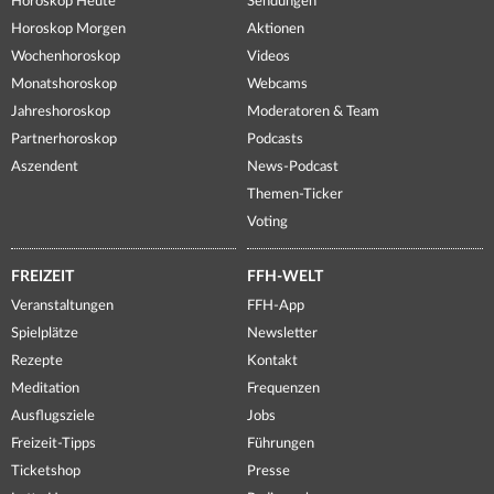
Horoskop Heute
Sendungen
Horoskop Morgen
Aktionen
Wochenhoroskop
Videos
Monatshoroskop
Webcams
Jahreshoroskop
Moderatoren & Team
Partnerhoroskop
Podcasts
Aszendent
News-Podcast
Themen-Ticker
Voting
FREIZEIT
FFH-WELT
Veranstaltungen
FFH-App
Spielplätze
Newsletter
Rezepte
Kontakt
Meditation
Frequenzen
Ausflugsziele
Jobs
Freizeit-Tipps
Führungen
Ticketshop
Presse