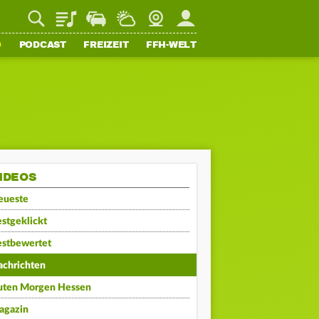
Playlist
Staupilot
Wetter
Webcam
Mein FFH
O
PODCAST
FREIZEIT
FFH-WELT
IDEOS
eueste
stgeklickt
estbewertet
achrichten
uten Morgen Hessen
agazin