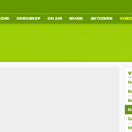
KEHR
HOROSKOP
ON AIR
MUSIK
AKTIONEN
VIDE
V
N
Be
B
N
G
M