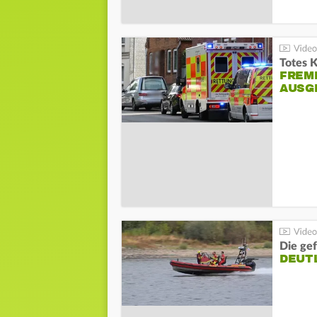
Totes 
FREM
AUSG
Die gef
DEUT