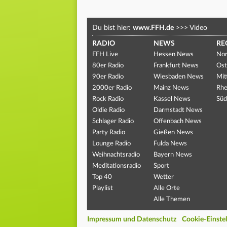
Du bist hier:
www.FFH.de
>>>
Video
RADIO
NEWS
RE
FFH Live
Hessen News
Nor
80er Radio
Frankfurt News
Ost
90er Radio
Wiesbaden News
Mit
2000er Radio
Mainz News
Rhe
Rock Radio
Kassel News
Süd
Oldie Radio
Darmstadt News
Schlager Radio
Offenbach News
Party Radio
Gießen News
Lounge Radio
Fulda News
Weihnachtsradio
Bayern News
Meditationsradio
Sport
Top 40
Wetter
Playlist
Alle Orte
Alle Themen
Impressum und Datenschutz
Cookie-Einste