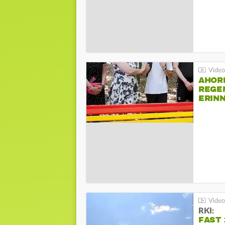
AHOR
REGE
ERIN
BEIM 
RKI:
FAST 