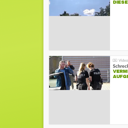
DIES
Schreck
VERM
AUFG