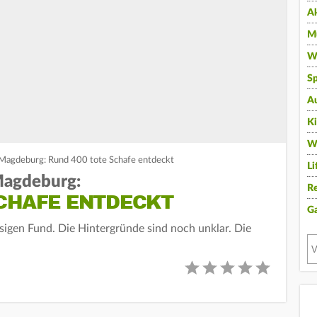
A
Mu
Wi
Sp
A
K
W
 Magdeburg: Rund 400 tote Schafe entdeckt
Li
Magdeburg:
Re
SCHAFE ENTDECKT
G
sigen Fund. Die Hintergründe sind noch unklar. Die