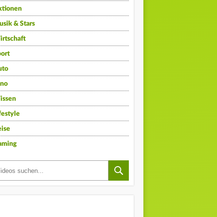
ktionen
sik & Stars
rtschaft
ort
uto
ino
issen
festyle
ise
aming