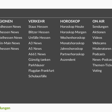
GIONEN
VERKEHR
HOROSKOP
ON AIR
dhessen News
Staus Hessen
Horoskop Heute
Sendungen
hessen News
Blitzer Hessen
Horoskop Morgen
Aktionen
telhessen News
Unfälle Hessen
Wochenhoroskop
Videos
in-Main News
A3 News
Monatshoroskop
Webcams
hessen News
A5 News
Jahreshoroskop
Moderatoren
A661 News
Partnerhoroskop
Podcasts
Günstig tanken
Aszendent
News-Podcas
Parkhäuser
Themen-Tick
Flugplan Frankfurt
Voting
Schulausfälle
llungen