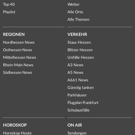
Top 40
Wetter
Playlist
Alle Orte
Alle Themen
REGIONEN
VERKEHR
Nordhessen News
Staus Hessen
Osthessen News
Blitzer Hessen
Mittelhessen News
Unfälle Hessen
Rhein-Main News
A3 News
Südhessen News
A5 News
A661 News
Günstig tanken
Parkhäuser
Flugplan Frankfurt
Schulausfälle
HOROSKOP
ON AIR
Horoskop Heute
Sendungen