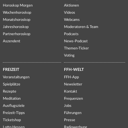
Horoskop Morgen
Aktionen
Wochenhoroskop
Videos
Monatshoroskop
Webcams
Jahreshoroskop
Moderatoren & Team
Partnerhoroskop
Podcasts
Aszendent
News-Podcast
Themen-Ticker
Voting
FREIZEIT
FFH-WELT
Veranstaltungen
FFH-App
Spielplätze
Newsletter
Rezepte
Kontakt
Meditation
Frequenzen
Ausflugsziele
Jobs
Freizeit-Tipps
Führungen
Ticketshop
Presse
Lotto Hessen
Radiowerbung