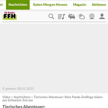
et
Nachrichten
Guten Morgen Hessen
Magazin
Aktionen
Playlist
Staupilot
Wetter
Webcam
Mein
© glomex, 08.01.2025
Video
>
Nachrichten
>
Tierisches Abenteuer: Rote Panda-Zwillinge büxen
aus Schweizer Zoo aus
Tierisches Abenteuer: