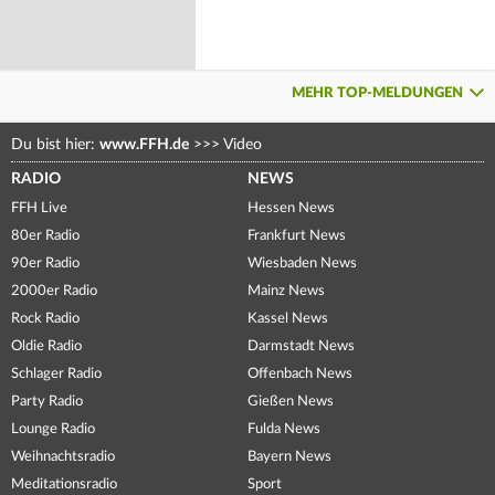
MEHR TOP-MELDUNGEN
Du bist hier:
www.FFH.de
>>>
Video
RADIO
NEWS
FFH Live
Hessen News
80er Radio
Frankfurt News
90er Radio
Wiesbaden News
2000er Radio
Mainz News
Rock Radio
Kassel News
Oldie Radio
Darmstadt News
Schlager Radio
Offenbach News
Party Radio
Gießen News
Lounge Radio
Fulda News
Weihnachtsradio
Bayern News
Meditationsradio
Sport