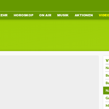
KEHR
HOROSKOP
ON AIR
MUSIK
AKTIONEN
VIDE
V
N
Be
B
N
G
M