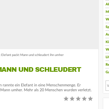
A
Mu
Wi
Sp
A
K
W
: Elefant packt Mann und schleudert ihn umher
Li
Re
MANN UND SCHLEUDERT
G
en rannte ein Elefant in eine Menschenmenge. Er
n Mann umher. Mehr als 20 Menschen wurden verletzt.