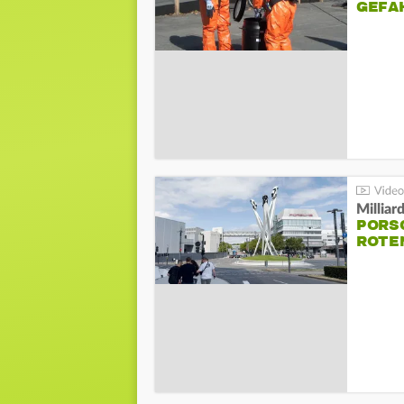
GEFA
Millia
PORSC
ROTE