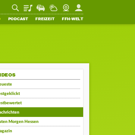
Playlist
Staupilot
Wetter
Webcam
Mein FFH
O
PODCAST
FREIZEIT
FFH-WELT
IDEOS
eueste
stgeklickt
estbewertet
achrichten
uten Morgen Hessen
agazin