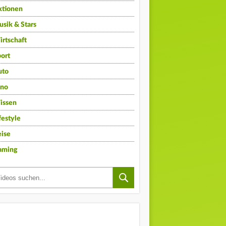
ktionen
sik & Stars
rtschaft
ort
uto
ino
issen
festyle
ise
aming