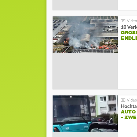
10 Ver
GROSS
NDLI
Hochta
AUTO
– ZW