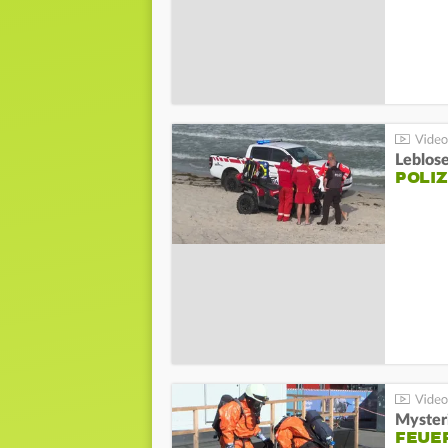
Leblos
POLIZ
Mysteri
FEUE