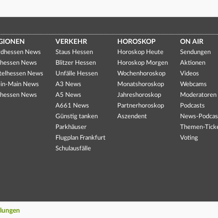
GIONEN
VERKEHR
HOROSKOP
ON AIR
dhessen News
Staus Hessen
Horoskop Heute
Sendungen
hessen News
Blitzer Hessen
Horoskop Morgen
Aktionen
telhessen News
Unfälle Hessen
Wochenhoroskop
Videos
in-Main News
A3 News
Monatshoroskop
Webcams
hessen News
A5 News
Jahreshoroskop
Moderatoren
A661 News
Partnerhoroskop
Podcasts
Günstig tanken
Aszendent
News-Podcas
Parkhäuser
Themen-Tick
Flugplan Frankfurt
Voting
Schulausfälle
llungen