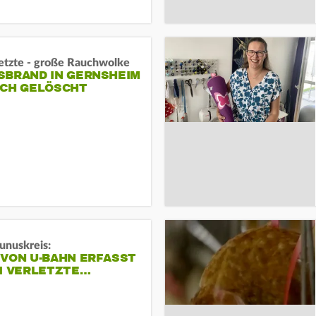
letzte - große Rauchwolke
BRAND IN GERNSHEIM E
CH GELÖSCHT
unuskreis:
 VON U-BAHN ERFASST
EI VERLETZTE…