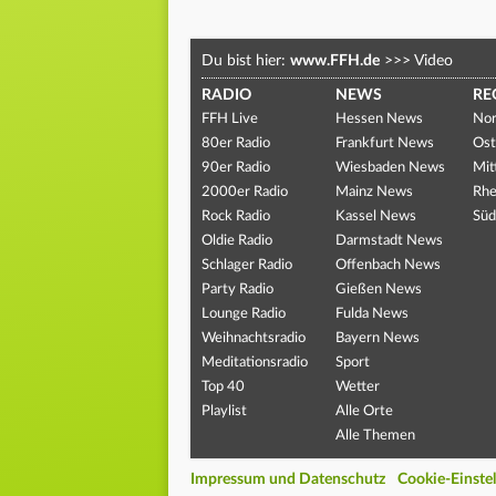
Du bist hier:
www.FFH.de
>>>
Video
RADIO
NEWS
RE
FFH Live
Hessen News
Nor
80er Radio
Frankfurt News
Ost
90er Radio
Wiesbaden News
Mit
2000er Radio
Mainz News
Rhe
Rock Radio
Kassel News
Süd
Oldie Radio
Darmstadt News
Schlager Radio
Offenbach News
Party Radio
Gießen News
Lounge Radio
Fulda News
Weihnachtsradio
Bayern News
Meditationsradio
Sport
Top 40
Wetter
Playlist
Alle Orte
Alle Themen
Impressum und Datenschutz
Cookie-Einste