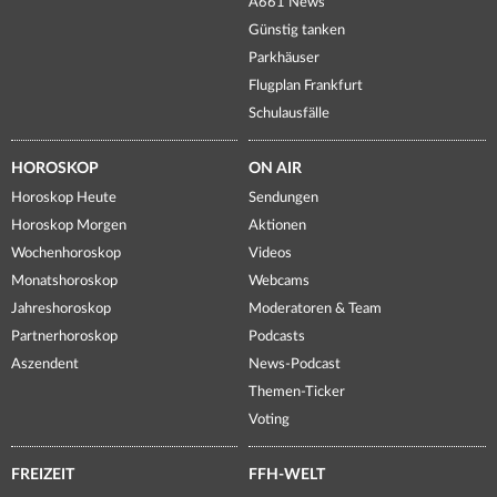
A661 News
Günstig tanken
Parkhäuser
Flugplan Frankfurt
Schulausfälle
HOROSKOP
ON AIR
Horoskop Heute
Sendungen
Horoskop Morgen
Aktionen
Wochenhoroskop
Videos
Monatshoroskop
Webcams
Jahreshoroskop
Moderatoren & Team
Partnerhoroskop
Podcasts
Aszendent
News-Podcast
Themen-Ticker
Voting
FREIZEIT
FFH-WELT