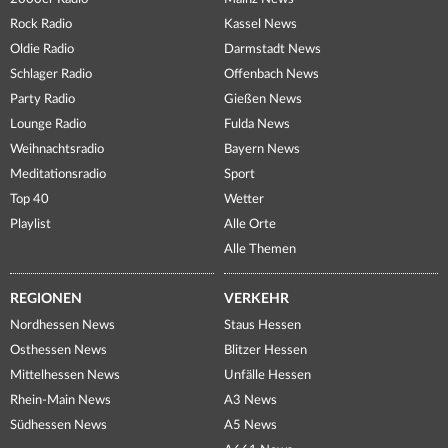
Rock Radio
Kassel News
Oldie Radio
Darmstadt News
Schlager Radio
Offenbach News
Party Radio
Gießen News
Lounge Radio
Fulda News
Weihnachtsradio
Bayern News
Meditationsradio
Sport
Top 40
Wetter
Playlist
Alle Orte
Alle Themen
REGIONEN
VERKEHR
Nordhessen News
Staus Hessen
Osthessen News
Blitzer Hessen
Mittelhessen News
Unfälle Hessen
Rhein-Main News
A3 News
Südhessen News
A5 News