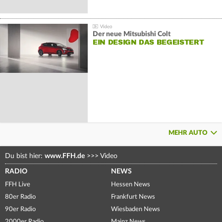
Der neue Mitsubishi Colt
EIN DESIGN DAS BEGEISTERT
MEHR AUTO
Du bist hier:
www.FFH.de
>>>
Video
RADIO
NEWS
FFH Live
Hessen News
80er Radio
Frankfurt News
90er Radio
Wiesbaden News
2000er Radio
Mainz News