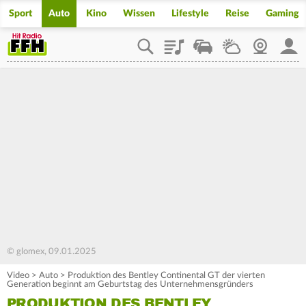
Sport
Auto
Kino
Wissen
Lifestyle
Reise
Gaming
Playlist
Staupilot
Wetter
Webcam
Mein
© glomex, 09.01.2025
Video
>
Auto
>
Produktion des Bentley Continental GT der vierten
Generation beginnt am Geburtstag des Unternehmensgründers
PRODUKTION DES BENTLEY