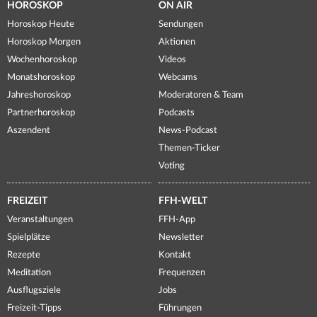
HOROSKOP
ON AIR
Horoskop Heute
Sendungen
Horoskop Morgen
Aktionen
Wochenhoroskop
Videos
Monatshoroskop
Webcams
Jahreshoroskop
Moderatoren & Team
Partnerhoroskop
Podcasts
Aszendent
News-Podcast
Themen-Ticker
Voting
FREIZEIT
FFH-WELT
Veranstaltungen
FFH-App
Spielplätze
Newsletter
Rezepte
Kontakt
Meditation
Frequenzen
Ausflugsziele
Jobs
Freizeit-Tipps
Führungen