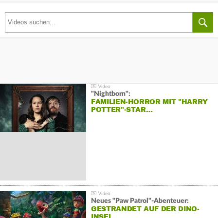
"Nightborn":
FAMILIEN-HORROR MIT "HARRY
POTTER"-STAR…
Neues "Paw Patrol"-Abenteuer:
GESTRANDET AUF DER DINO-
INSEL