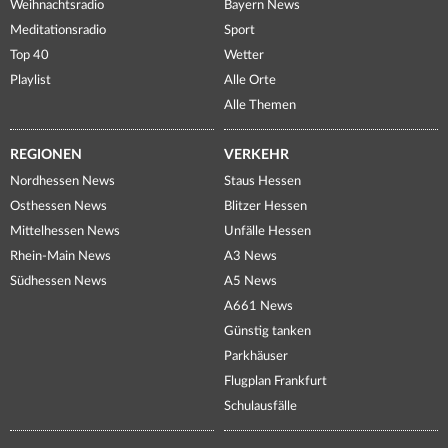
Weihnachtsradio
Bayern News
Meditationsradio
Sport
Top 40
Wetter
Playlist
Alle Orte
Alle Themen
REGIONEN
VERKEHR
Nordhessen News
Staus Hessen
Osthessen News
Blitzer Hessen
Mittelhessen News
Unfälle Hessen
Rhein-Main News
A3 News
Südhessen News
A5 News
A661 News
Günstig tanken
Parkhäuser
Flugplan Frankfurt
Schulausfälle