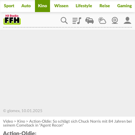
Sport
Auto
Kino
Wissen
Lifestyle
Reise
Gaming
Playlist
Staupilot
Wetter
Webcam
Mein
© glomex, 10.01.2025
Video
>
Kino
>
Action-Oldie: So schlägt sich Chuck Norris mit 84 Jahren bei
seinem Comeback in "Agent Recon"
Action-Oldie: