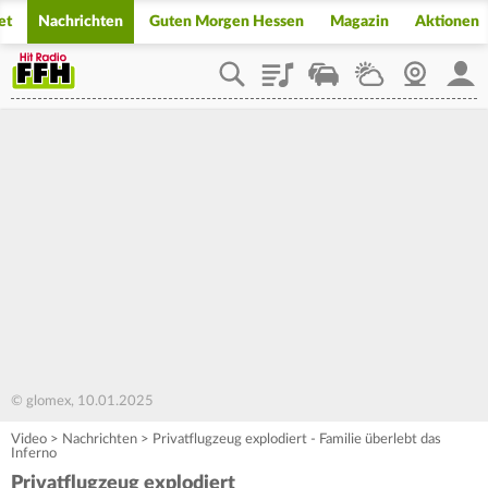
et
Nachrichten
Guten Morgen Hessen
Magazin
Aktionen
Playlist
Staupilot
Wetter
Webcam
Mein
© glomex, 10.01.2025
Video
>
Nachrichten
>
Privatflugzeug explodiert - Familie überlebt das
Inferno
Privatflugzeug explodiert