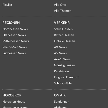
Playlist
Alle Orte
Alle Themen
REGIONEN
VERKEHR
Nordhessen News
Staus Hessen
Osthessen News
Blitzer Hessen
Mittelhessen News
Unfälle Hessen
Rhein-Main News
A3 News
Südhessen News
A5 News
A661 News
Günstig tanken
Parkhäuser
Flugplan Frankfurt
Schulausfälle
HOROSKOP
ON AIR
Horoskop Heute
Sendungen
Horoskop Morgen
Aktionen