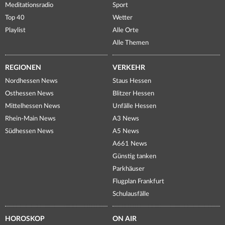
Meditationsradio
Sport
Top 40
Wetter
Playlist
Alle Orte
Alle Themen
REGIONEN
VERKEHR
Nordhessen News
Staus Hessen
Osthessen News
Blitzer Hessen
Mittelhessen News
Unfälle Hessen
Rhein-Main News
A3 News
Südhessen News
A5 News
A661 News
Günstig tanken
Parkhäuser
Flugplan Frankfurt
Schulausfälle
HOROSKOP
ON AIR