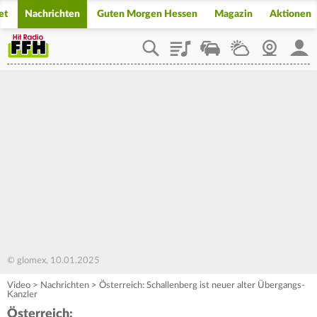
et
Nachrichten
Guten Morgen Hessen
Magazin
Aktionen
Playlist
Staupilot
Wetter
Webcam
Mein
© glomex, 10.01.2025
Video
>
Nachrichten
>
Österreich: Schallenberg ist neuer alter Übergangs-
Kanzler
Österreich: