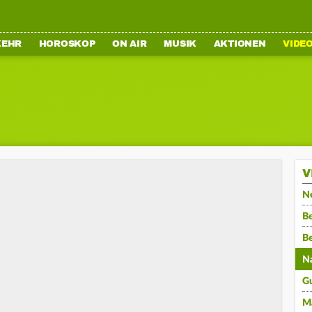
KEHR
HOROSKOP
ON AIR
MUSIK
AKTIONEN
VIDE
V
N
Be
B
N
G
M