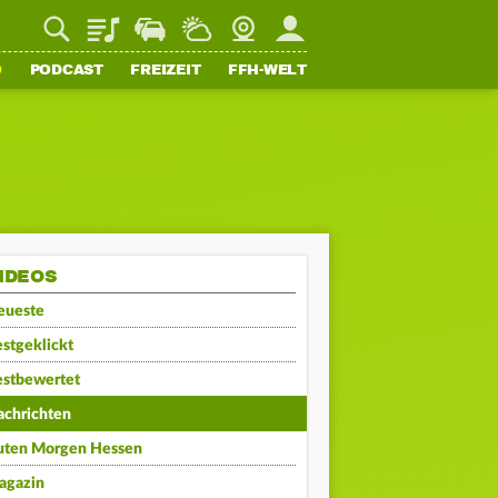
Playlist
Staupilot
Wetter
Webcam
Mein FFH
O
PODCAST
FREIZEIT
FFH-WELT
IDEOS
eueste
stgeklickt
estbewertet
achrichten
uten Morgen Hessen
agazin