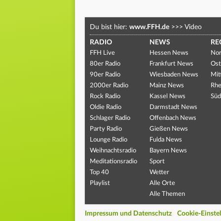
Du bist hier:
www.FFH.de
>>>
Video
RADIO
NEWS
RE
FFH Live
Hessen News
Nor
80er Radio
Frankfurt News
Ost
90er Radio
Wiesbaden News
Mit
2000er Radio
Mainz News
Rhe
Rock Radio
Kassel News
Süd
Oldie Radio
Darmstadt News
Schlager Radio
Offenbach News
Party Radio
Gießen News
Lounge Radio
Fulda News
Weihnachtsradio
Bayern News
Meditationsradio
Sport
Top 40
Wetter
Playlist
Alle Orte
Alle Themen
Impressum und Datenschutz
Cookie-Einste