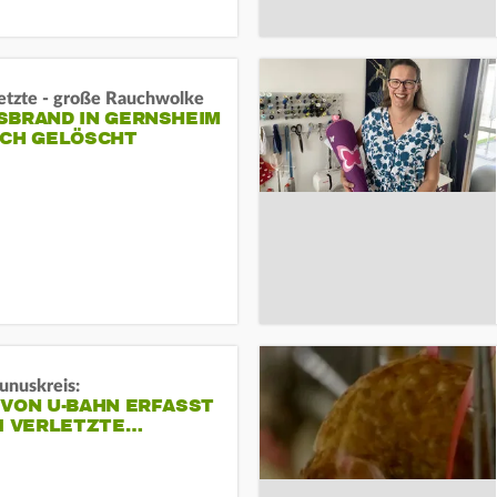
letzte - große Rauchwolke
BRAND IN GERNSHEIM E
CH GELÖSCHT
unuskreis:
 VON U-BAHN ERFASST
EI VERLETZTE…