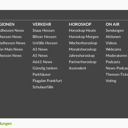
GIONEN
VERKEHR
HOROSKOP
ON AIR
dhessen News
Staus Hessen
Horoskop Heute
Sendungen
hessen News
Blitzer Hessen
Horoskop Morgen
Aktionen
telhessen News
Unfälle Hessen
Wochenhoroskop
Videos
in-Main News
A3 News
Monatshoroskop
Webcams
hessen News
A5 News
Jahreshoroskop
Moderatoren
A661 News
Partnerhoroskop
Podcasts
Günstig tanken
Aszendent
News-Podcas
Parkhäuser
Themen-Tick
Flugplan Frankfurt
Voting
Schulausfälle
llungen