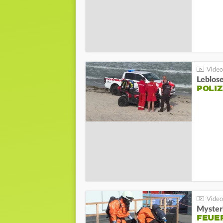
Leblos
POLIZ
Mysteri
FEUE