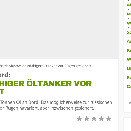
A
Mu
Wi
Sp
A
K
W
ord: Manövrierunfähiger Öltanker vor Rügen gesichert
Li
ord:
Re
HIGER ÖLTANKER VOR
G
T
 Tonnen Öl an Bord. Das möglicherweise zur russischen
vor Rügen havariert, aber inzwischen gesichert.