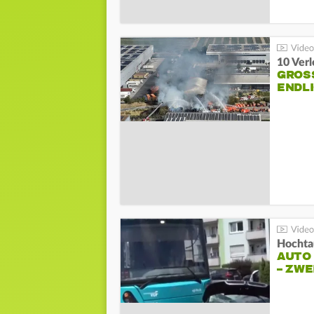
10 Ver
GROSS
NDLI
Hochta
AUTO
– ZW