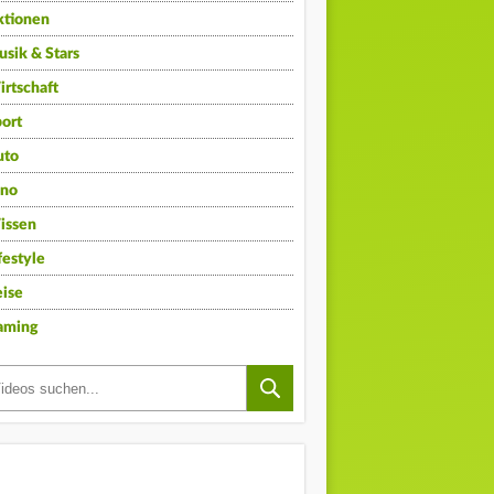
ktionen
sik & Stars
rtschaft
ort
uto
ino
issen
festyle
ise
aming