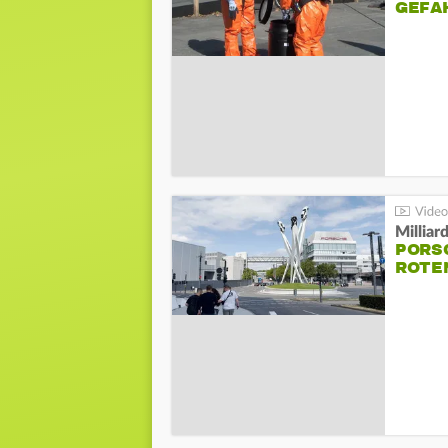
GEFA
Millia
PORSC
ROTE