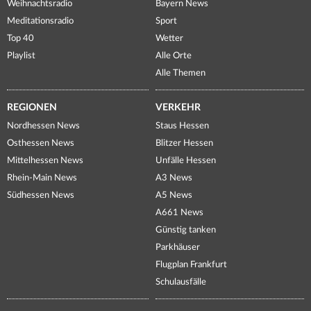
Weihnachtsradio
Bayern News
Meditationsradio
Sport
Top 40
Wetter
Playlist
Alle Orte
Alle Themen
REGIONEN
VERKEHR
Nordhessen News
Staus Hessen
Osthessen News
Blitzer Hessen
Mittelhessen News
Unfälle Hessen
Rhein-Main News
A3 News
Südhessen News
A5 News
A661 News
Günstig tanken
Parkhäuser
Flugplan Frankfurt
Schulausfälle