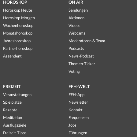
HOROSKOP
ON AIR
Horoskop Heute
Sendungen
Horoskop Morgen
Aktionen
Wochenhoroskop
Videos
Monatshoroskop
Webcams
Jahreshoroskop
Moderatoren & Team
Partnerhoroskop
Podcasts
Aszendent
News-Podcast
Themen-Ticker
Voting
FREIZEIT
FFH-WELT
Veranstaltungen
FFH-App
Spielplätze
Newsletter
Rezepte
Kontakt
Meditation
Frequenzen
Ausflugsziele
Jobs
Freizeit-Tipps
Führungen