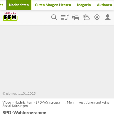
et
Nachrichten
Guten Morgen Hessen
Magazin
Aktionen
Playlist
Staupilot
Wetter
Webcam
Mein
© glomex, 11.01.2025
Video
>
Nachrichten
>
SPD-Wahlprogramm: Mehr Investitionen und keine
Sozial-Kürzungen
SPD-Wahlprogramm: