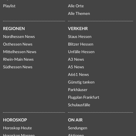
Playlist
Alle Orte
Alle Themen
REGIONEN
VERKEHR
Nordhessen News
Staus Hessen
Osthessen News
Blitzer Hessen
Mittelhessen News
Unfälle Hessen
Rhein-Main News
A3 News
Südhessen News
A5 News
A661 News
Günstig tanken
Parkhäuser
Flugplan Frankfurt
Schulausfälle
HOROSKOP
ON AIR
Horoskop Heute
Sendungen
Horoskop Morgen
Aktionen