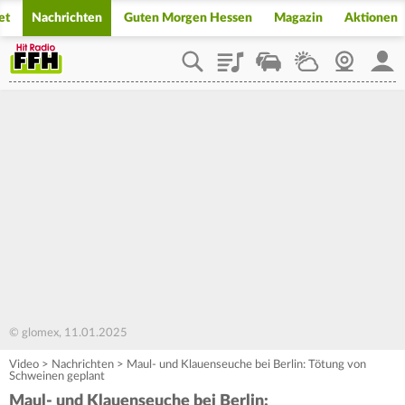
et
Nachrichten
Guten Morgen Hessen
Magazin
Aktionen
Playlist
Staupilot
Wetter
Webcam
Mein
© glomex, 11.01.2025
Video
>
Nachrichten
>
Maul- und Klauenseuche bei Berlin: Tötung von
Schweinen geplant
Maul- und Klauenseuche bei Berlin: