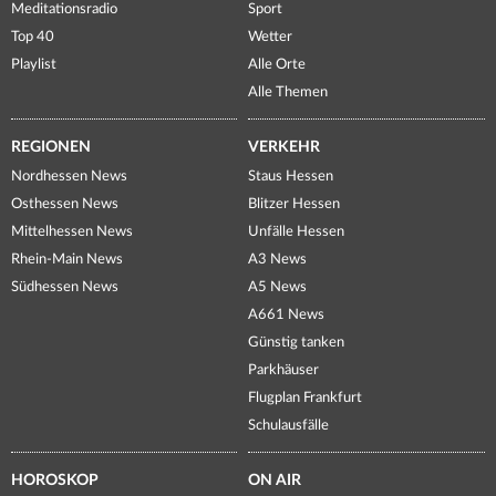
Meditationsradio
Sport
Top 40
Wetter
Playlist
Alle Orte
Alle Themen
REGIONEN
VERKEHR
Nordhessen News
Staus Hessen
Osthessen News
Blitzer Hessen
Mittelhessen News
Unfälle Hessen
Rhein-Main News
A3 News
Südhessen News
A5 News
A661 News
Günstig tanken
Parkhäuser
Flugplan Frankfurt
Schulausfälle
HOROSKOP
ON AIR