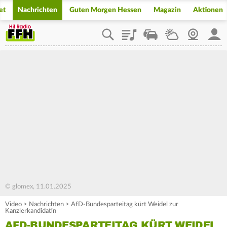
et
Nachrichten
Guten Morgen Hessen
Magazin
Aktionen
Playlist
Staupilot
Wetter
Webcam
Mein
© glomex, 11.01.2025
Video
>
Nachrichten
>
AfD-Bundesparteitag kürt Weidel zur
Kanzlerkandidatin
AFD-BUNDESPARTEITAG KÜRT WEIDEL