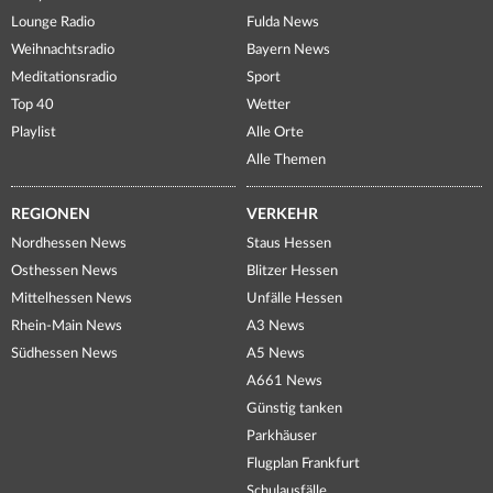
Lounge Radio
Fulda News
Weihnachtsradio
Bayern News
Meditationsradio
Sport
Top 40
Wetter
Playlist
Alle Orte
Alle Themen
REGIONEN
VERKEHR
Nordhessen News
Staus Hessen
Osthessen News
Blitzer Hessen
Mittelhessen News
Unfälle Hessen
Rhein-Main News
A3 News
Südhessen News
A5 News
A661 News
Günstig tanken
Parkhäuser
Flugplan Frankfurt
Schulausfälle