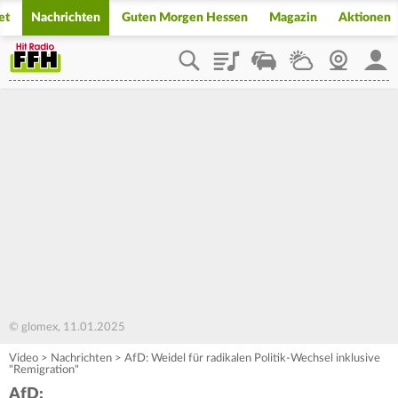
et
Nachrichten
Guten Morgen Hessen
Magazin
Aktionen
Playlist
Staupilot
Wetter
Webcam
Mein
© glomex, 11.01.2025
Video
>
Nachrichten
>
AfD: Weidel für radikalen Politik-Wechsel inklusive
"Remigration"
AfD: