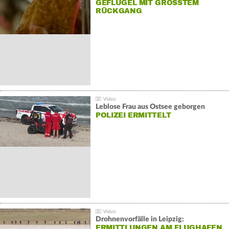
GEFLÜGEL MIT GRÖSSTEM R
ÜCKGANG
Leblose Frau aus Ostsee geborgen
POLIZEI ERMITTELT
Drohnenvorfälle in Leipzig:
ERMITTLUNGEN AM FLUGHAFEN