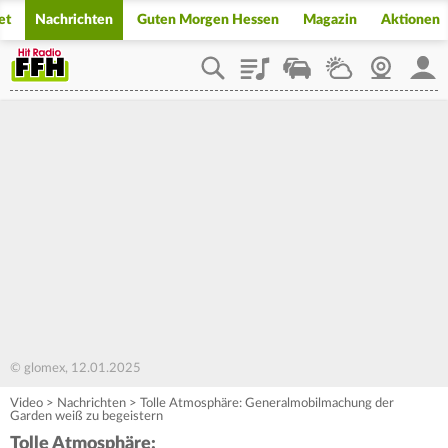
et
Nachrichten
Guten Morgen Hessen
Magazin
Aktionen
Playlist
Staupilot
Wetter
Webcam
Mein
© glomex, 12.01.2025
Video
>
Nachrichten
>
Tolle Atmosphäre: Generalmobilmachung der
Garden weiß zu begeistern
Tolle Atmosphäre: