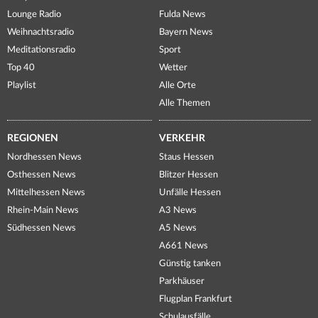
Lounge Radio
Fulda News
Weihnachtsradio
Bayern News
Meditationsradio
Sport
Top 40
Wetter
Playlist
Alle Orte
Alle Themen
REGIONEN
VERKEHR
Nordhessen News
Staus Hessen
Osthessen News
Blitzer Hessen
Mittelhessen News
Unfälle Hessen
Rhein-Main News
A3 News
Südhessen News
A5 News
A661 News
Günstig tanken
Parkhäuser
Flugplan Frankfurt
Schulausfälle