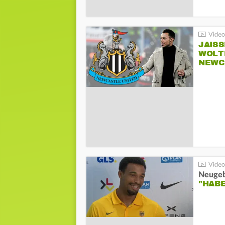
JAIS
WOLT
NEWC
"HAB