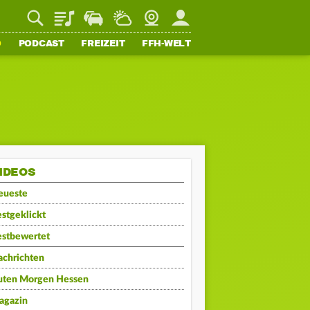
Playlist
Staupilot
Wetter
Webcam
Mein FFH
O
PODCAST
FREIZEIT
FFH-WELT
IDEOS
eueste
stgeklickt
estbewertet
achrichten
uten Morgen Hessen
agazin