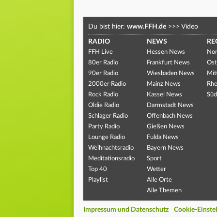
Du bist hier:
www.FFH.de
>>>
Video
RADIO
NEWS
RE
FFH Live
Hessen News
Nor
80er Radio
Frankfurt News
Ost
90er Radio
Wiesbaden News
Mit
2000er Radio
Mainz News
Rhe
Rock Radio
Kassel News
Süd
Oldie Radio
Darmstadt News
Schlager Radio
Offenbach News
Party Radio
Gießen News
Lounge Radio
Fulda News
Weihnachtsradio
Bayern News
Meditationsradio
Sport
Top 40
Wetter
Playlist
Alle Orte
Alle Themen
Impressum und Datenschutz
Cookie-Einste