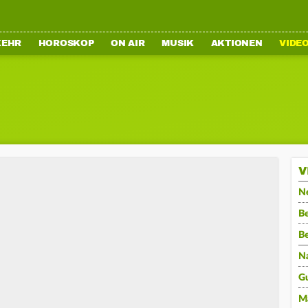
KEHR
HOROSKOP
ON AIR
MUSIK
AKTIONEN
VIDE
V
N
Be
B
N
G
M