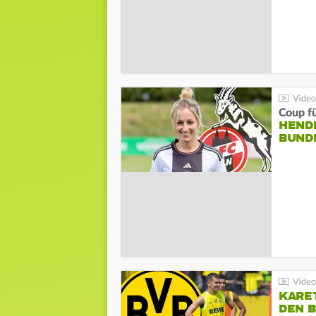
Coup fü
HENDR
BUND
KARE
DEN B