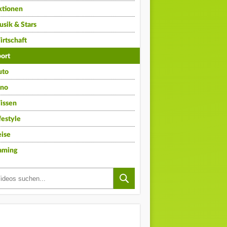
ktionen
sik & Stars
rtschaft
ort
uto
ino
issen
festyle
ise
aming