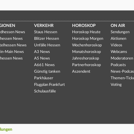
GIONEN
VERKEHR
HOROSKOP
ON AIR
dhessen News
Staus Hessen
Horoskop Heute
Sendungen
hessen News
Blitzer Hessen
Horoskop Morgen
Aktionen
telhessen News
Unfälle Hessen
Wochenhoroskop
Videos
in-Main News
A3 News
Monatshoroskop
Webcams
hessen News
A5 News
Jahreshoroskop
Moderatoren
A661 News
Partnerhoroskop
Podcasts
Günstig tanken
Aszendent
News-Podcas
Parkhäuser
Themen-Tick
Flugplan Frankfurt
Voting
Schulausfälle
llungen