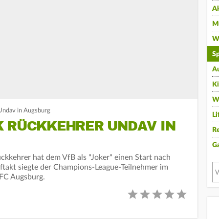
A
Mu
Wi
Sp
A
K
W
Undav in Augsburg
Li
K RÜCKKEHRER UNDAV IN
Re
G
ckkehrer hat dem VfB als "Joker" einen Start nach
ftakt siegte der Champions-League-Teilnehmer im
FC Augsburg.