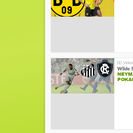
Wilde 
NEYM
POKA