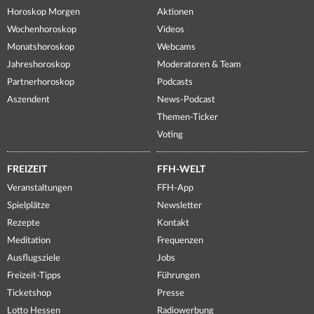
Horoskop Morgen
Aktionen
Wochenhoroskop
Videos
Monatshoroskop
Webcams
Jahreshoroskop
Moderatoren & Team
Partnerhoroskop
Podcasts
Aszendent
News-Podcast
Themen-Ticker
Voting
FREIZEIT
FFH-WELT
Veranstaltungen
FFH-App
Spielplätze
Newsletter
Rezepte
Kontakt
Meditation
Frequenzen
Ausflugsziele
Jobs
Freizeit-Tipps
Führungen
Ticketshop
Presse
Lotto Hessen
Radiowerbung