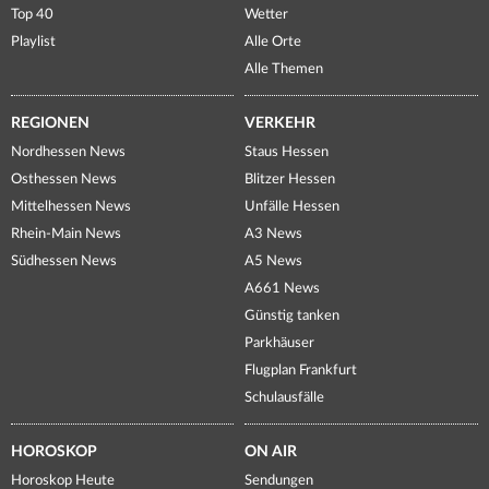
Top 40
Wetter
Playlist
Alle Orte
Alle Themen
REGIONEN
VERKEHR
Nordhessen News
Staus Hessen
Osthessen News
Blitzer Hessen
Mittelhessen News
Unfälle Hessen
Rhein-Main News
A3 News
Südhessen News
A5 News
A661 News
Günstig tanken
Parkhäuser
Flugplan Frankfurt
Schulausfälle
HOROSKOP
ON AIR
Horoskop Heute
Sendungen