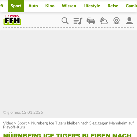
ft
Sport
Auto
Kino
Wissen
Lifestyle
Reise
Gami
Playlist
Staupilot
Wetter
Webcam
Mein
© glomex, 12.01.2025
Video
>
Sport
>
Nürnberg Ice Tigers bleiben nach Sieg gegen Mannheim auf
Playoff-Kurs
NÜRNBERG ICE TIGERS BLEIBEN NACH