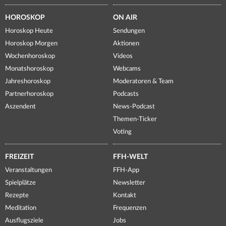
HOROSKOP
ON AIR
Horoskop Heute
Sendungen
Horoskop Morgen
Aktionen
Wochenhoroskop
Videos
Monatshoroskop
Webcams
Jahreshoroskop
Moderatoren & Team
Partnerhoroskop
Podcasts
Aszendent
News-Podcast
Themen-Ticker
Voting
FREIZEIT
FFH-WELT
Veranstaltungen
FFH-App
Spielplätze
Newsletter
Rezepte
Kontakt
Meditation
Frequenzen
Ausflugsziele
Jobs