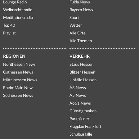
Lounge Radio
Fulda News
Weihnachtsradio
Bayern News
Meditationsradio
Sport
Top 40
Wetter
Playlist
Alle Orte
Alle Themen
REGIONEN
VERKEHR
Nordhessen News
Staus Hessen
Osthessen News
Blitzer Hessen
Mittelhessen News
Unfälle Hessen
Rhein-Main News
A3 News
Südhessen News
A5 News
A661 News
Günstig tanken
Parkhäuser
Flugplan Frankfurt
Schulausfälle