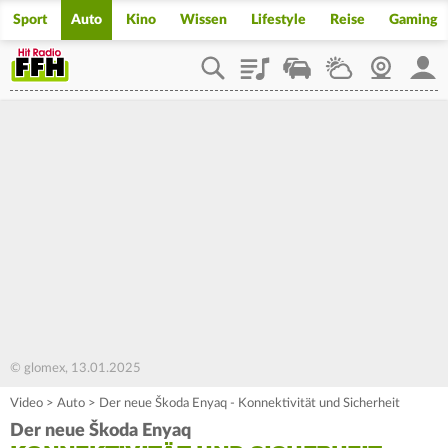
Sport
Auto
Kino
Wissen
Lifestyle
Reise
Gaming
Playlist
Staupilot
Wetter
Webcam
Mein
© glomex, 13.01.2025
Video
>
Auto
>
Der neue Škoda Enyaq - Konnektivität und Sicherheit
Der neue Škoda Enyaq