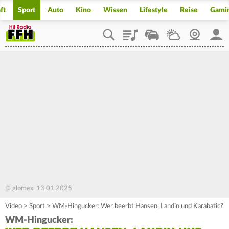
ft
Sport
Auto
Kino
Wissen
Lifestyle
Reise
Gami
Playlist
Staupilot
Wetter
Webcam
Mein
© glomex, 13.01.2025
Video
>
Sport
>
WM-Hingucker: Wer beerbt Hansen, Landin und Karabatic?
WM-Hingucker: