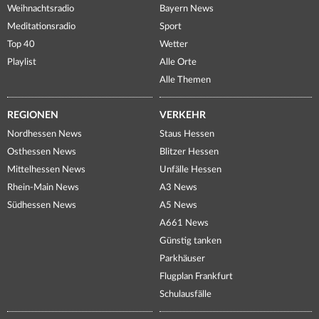
Weihnachtsradio
Bayern News
Meditationsradio
Sport
Top 40
Wetter
Playlist
Alle Orte
Alle Themen
REGIONEN
VERKEHR
Nordhessen News
Staus Hessen
Osthessen News
Blitzer Hessen
Mittelhessen News
Unfälle Hessen
Rhein-Main News
A3 News
Südhessen News
A5 News
A661 News
Günstig tanken
Parkhäuser
Flugplan Frankfurt
Schulausfälle