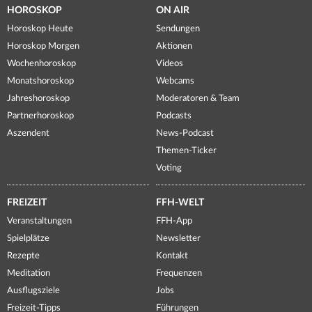
HOROSKOP
ON AIR
Horoskop Heute
Sendungen
Horoskop Morgen
Aktionen
Wochenhoroskop
Videos
Monatshoroskop
Webcams
Jahreshoroskop
Moderatoren & Team
Partnerhoroskop
Podcasts
Aszendent
News-Podcast
Themen-Ticker
Voting
FREIZEIT
FFH-WELT
Veranstaltungen
FFH-App
Spielplätze
Newsletter
Rezepte
Kontakt
Meditation
Frequenzen
Ausflugsziele
Jobs
Freizeit-Tipps
Führungen